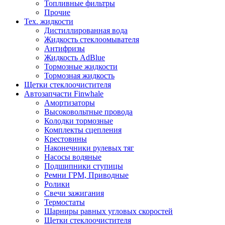
Топливные фильтры
Прочие
Тех. жидкости
Дистиллированная вода
Жидкость стеклоомывателя
Антифризы
Жидкость AdBlue
Тормозные жидкости
Тормозная жидкость
Щетки стеклоочистителя
Автозапчасти Finwhale
Амортизаторы
Высоковольтные провода
Колодки тормозные
Комплекты сцепления
Крестовины
Наконечники рулевых тяг
Насосы водяные
Подшипники ступицы
Ремни ГРМ, Приводные
Ролики
Свечи зажигания
Термостаты
Шарниры равных угловых скоростей
Щетки стеклоочистителя