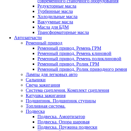
современного станочного оборудования
Редукторные масла
Турбинные масла
Холодильные масла
Вакуумные масла
Масла для БДМ
Трансформаторные масла
Автозапчасти
Ременный привод
Ременный привод. Ремень ГРМ
Ременный привод. Ремень клиновой
Ременный привод. Ремень поликлиновой
Ременный привод. Ролик ГРМ
Ременный привод. Ролик приводного ремня
Лампы для легковых авто
Сальники
Свеча зажигания
Система сцепления. Комплект сцепления
Катушка зажигания
Подшипник. Подшипник ступицы
Топливная система.
Подвеска
Подвеска. Амортизатор
Подвеска. Опора шаровая
Подвеска. Пружина подвески