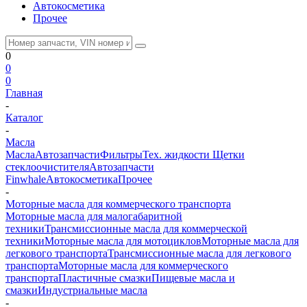
Автокосметика
Прочее
0
0
0
Главная
-
Каталог
-
Масла
Масла
Автозапчасти
Фильтры
Тех. жидкости
Щетки
стеклоочистителя
Автозапчасти
Finwhale
Автокосметика
Прочее
-
Моторные масла для коммерческого транспорта
Моторные масла для малогабаритной
техники
Трансмиссионные масла для коммерческой
техники
Моторные масла для мотоциклов
Моторные масла для
легкового транспорта
Трансмиссионные масла для легкового
транспорта
Моторные масла для коммерческого
транспорта
Пластичные смазки
Пищевые масла и
смазки
Индустриальные масла
-