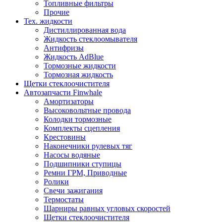
Топливные фильтры
Прочие
Тех. жидкости
Дистиллированная вода
Жидкость стеклоомывателя
Антифризы
Жидкость AdBlue
Тормозные жидкости
Тормозная жидкость
Щетки стеклоочистителя
Автозапчасти Finwhale
Амортизаторы
Высоковольтные провода
Колодки тормозные
Комплекты сцепления
Крестовины
Наконечники рулевых тяг
Насосы водяные
Подшипники ступицы
Ремни ГРМ, Приводные
Ролики
Свечи зажигания
Термостаты
Шарниры равных угловых скоростей
Щетки стеклоочистителя