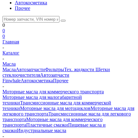
Автокосметика
Прочее
0
0
0
Главная
-
Каталог
-
Масла
Масла
Автозапчасти
Фильтры
Тех. жидкости
Щетки
стеклоочистителя
Автозапчасти
Finwhale
Автокосметика
Прочее
-
Моторные масла для коммерческого транспорта
Моторные масла для малогабаритной
техники
Трансмиссионные масла для коммерческой
техники
Моторные масла для мотоциклов
Моторные масла для
легкового транспорта
Трансмиссионные масла для легкового
транспорта
Моторные масла для коммерческого
транспорта
Пластичные смазки
Пищевые масла и
смазки
Индустриальные масла
-