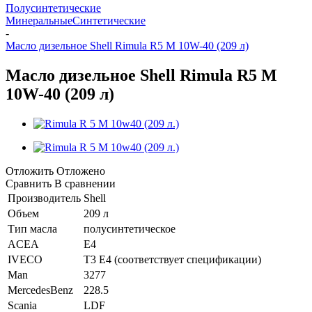
Полусинтетические
Минеральные
Синтетические
-
Масло дизельное Shell Rimula R5 M 10W-40 (209 л)
Масло дизельное Shell Rimula R5 M
10W-40 (209 л)
Отложить
Отложено
Сравнить
В сравнении
Производитель
Shell
Объем
209 л
Тип масла
полусинтетическое
ACEA
E4
IVECO
T3 E4 (соответствует спецификации)
Man
3277
MercedesBenz
228.5
Scania
LDF