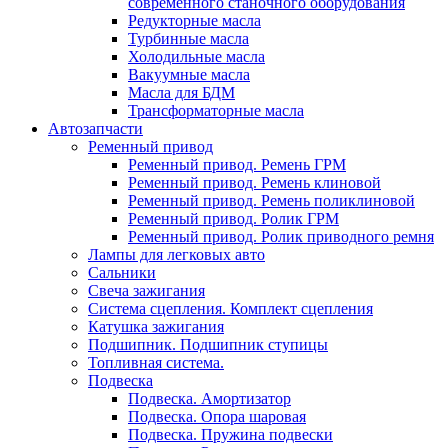
современного станочного оборудования
Редукторные масла
Турбинные масла
Холодильные масла
Вакуумные масла
Масла для БДМ
Трансформаторные масла
Автозапчасти
Ременный привод
Ременный привод. Ремень ГРМ
Ременный привод. Ремень клиновой
Ременный привод. Ремень поликлиновой
Ременный привод. Ролик ГРМ
Ременный привод. Ролик приводного ремня
Лампы для легковых авто
Сальники
Свеча зажигания
Система сцепления. Комплект сцепления
Катушка зажигания
Подшипник. Подшипник ступицы
Топливная система.
Подвеска
Подвеска. Амортизатор
Подвеска. Опора шаровая
Подвеска. Пружина подвески