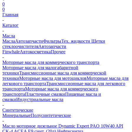
0
0
Главная
-
Каталог
-
Масла
Масла
Автозапчасти
Фильтры
Тех. жидкости
Щетки
стеклоочистителя
Автозапчасти
Finwhale
Автокосметика
Прочее
-
Моторные масла для коммерческого транспорта
Моторные масла для малогабаритной
техники
Трансмиссионные масла для коммерческой
техники
Моторные масла для мотоциклов
Моторные масла для
легкового транспорта
Трансмиссионные масла для легкового
транспорта
Моторные масла для коммерческого
транспорта
Пластичные смазки
Пищевые масла и
смазки
Индустриальные масла
-
Синтетические
Минеральные
Полусинтетические
-
Масло моторное дизельное Dynamic Expert PAO 10W40 API
CK-4 ACEA E9 синт. (20л) Нефтесинтез