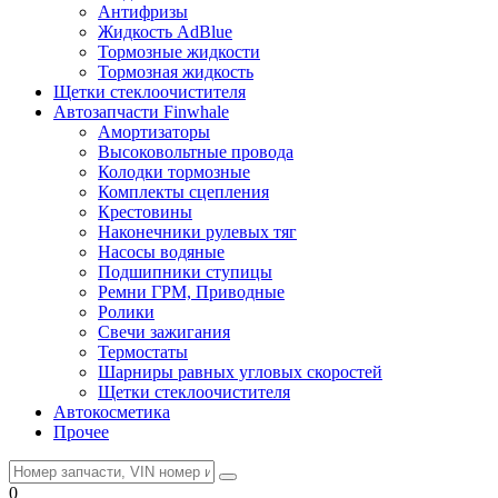
Антифризы
Жидкость AdBlue
Тормозные жидкости
Тормозная жидкость
Щетки стеклоочистителя
Автозапчасти Finwhale
Амортизаторы
Высоковольтные провода
Колодки тормозные
Комплекты сцепления
Крестовины
Наконечники рулевых тяг
Насосы водяные
Подшипники ступицы
Ремни ГРМ, Приводные
Ролики
Свечи зажигания
Термостаты
Шарниры равных угловых скоростей
Щетки стеклоочистителя
Автокосметика
Прочее
0