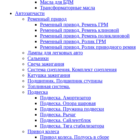
Масла для БДМ
Трансформаторные масла
Автозапчасти
Ременный привод
Ременный привод. Ремень ГРМ
Ременный привод. Ремень клиновой
Ременный привод. Ремень поликлиновой
Ременный привод. Ролик ГРМ
Ременный привод. Ролик приводного ремня
Лампы для легковых авто
Сальники
Свеча зажигания
Система сцепления. Комплект сцепления
Катушка зажигания
Подшипник. Подшипник ступицы
Топливная система.
Подвеска
Подвеска. Амортизатор
Подвеска. Опора шаровая
Подвеска. Пружина подвески
Подвеска. Рычаг
Подвеска. Сайлентблок
Подвеска. Тяга стабилизатора
Привод колеса
Привод колеса. Полуось в сборе