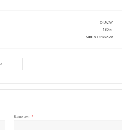
OILWAY
180 кг
синтетическое
а
Ваше имя
*