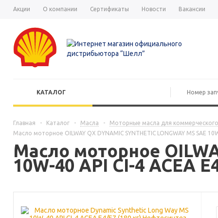
Акции
О компании
Сертификаты
Новости
Вакансии
КАТАЛОГ
Главная
-
Каталог
-
Масла
-
Моторные масла для коммерческого
Масло моторное OILWAY QX DYNAMIC SYNTHETIC LONGWAY MS SAE 10W-40
Масло моторное OILW
10W-40 API CI-4 ACEA E