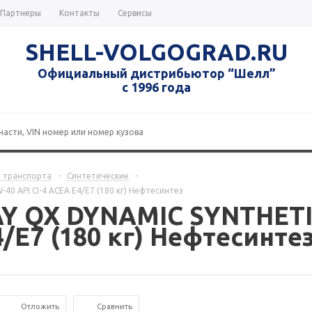
Партнеры
Контакты
Сервисы
SHELL-VOLGOGRAD.RU
Официальный дистрибьютор “Шелл”
с 1996 года
 транспорта
-
Синтетические
-
 API CI-4 ACEA E4/E7 (180 кг) Нефтесинтез
AY QX DYNAMIC SYNTHET
4/E7 (180 кг) Нефтесинте
Отложить
Сравнить