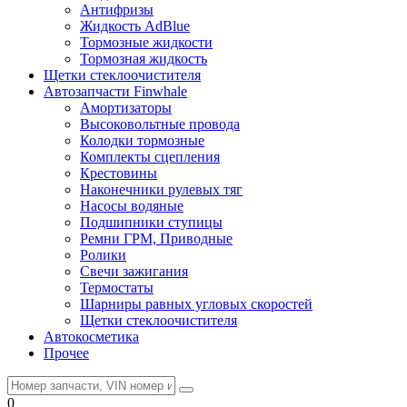
Антифризы
Жидкость AdBlue
Тормозные жидкости
Тормозная жидкость
Щетки стеклоочистителя
Автозапчасти Finwhale
Амортизаторы
Высоковольтные провода
Колодки тормозные
Комплекты сцепления
Крестовины
Наконечники рулевых тяг
Насосы водяные
Подшипники ступицы
Ремни ГРМ, Приводные
Ролики
Свечи зажигания
Термостаты
Шарниры равных угловых скоростей
Щетки стеклоочистителя
Автокосметика
Прочее
0