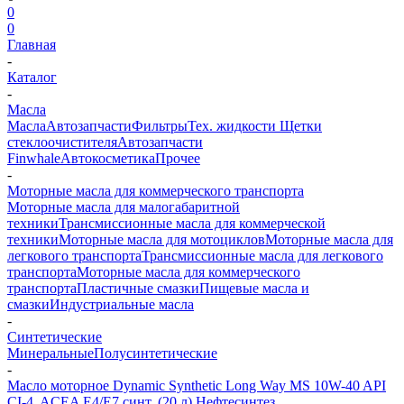
0
0
Главная
-
Каталог
-
Масла
Масла
Автозапчасти
Фильтры
Тех. жидкости
Щетки
стеклоочистителя
Автозапчасти
Finwhale
Автокосметика
Прочее
-
Моторные масла для коммерческого транспорта
Моторные масла для малогабаритной
техники
Трансмиссионные масла для коммерческой
техники
Моторные масла для мотоциклов
Моторные масла для
легкового транспорта
Трансмиссионные масла для легкового
транспорта
Моторные масла для коммерческого
транспорта
Пластичные смазки
Пищевые масла и
смазки
Индустриальные масла
-
Синтетические
Минеральные
Полусинтетические
-
Масло моторное Dynamic Synthetic Long Way MS 10W-40 API
CI-4, ACEA E4/E7 синт. (20 л) Нефтесинтез