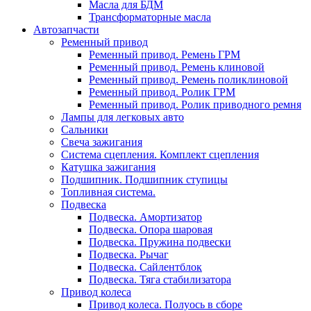
Масла для БДМ
Трансформаторные масла
Автозапчасти
Ременный привод
Ременный привод. Ремень ГРМ
Ременный привод. Ремень клиновой
Ременный привод. Ремень поликлиновой
Ременный привод. Ролик ГРМ
Ременный привод. Ролик приводного ремня
Лампы для легковых авто
Сальники
Свеча зажигания
Система сцепления. Комплект сцепления
Катушка зажигания
Подшипник. Подшипник ступицы
Топливная система.
Подвеска
Подвеска. Амортизатор
Подвеска. Опора шаровая
Подвеска. Пружина подвески
Подвеска. Рычаг
Подвеска. Сайлентблок
Подвеска. Тяга стабилизатора
Привод колеса
Привод колеса. Полуось в сборе