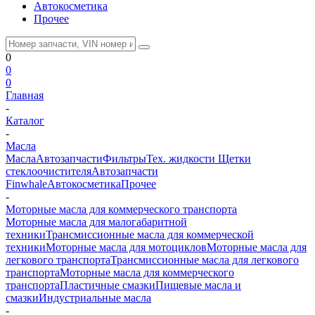
Автокосметика
Прочее
0
0
0
Главная
-
Каталог
-
Масла
Масла
Автозапчасти
Фильтры
Тех. жидкости
Щетки
стеклоочистителя
Автозапчасти
Finwhale
Автокосметика
Прочее
-
Моторные масла для коммерческого транспорта
Моторные масла для малогабаритной
техники
Трансмиссионные масла для коммерческой
техники
Моторные масла для мотоциклов
Моторные масла для
легкового транспорта
Трансмиссионные масла для легкового
транспорта
Моторные масла для коммерческого
транспорта
Пластичные смазки
Пищевые масла и
смазки
Индустриальные масла
-