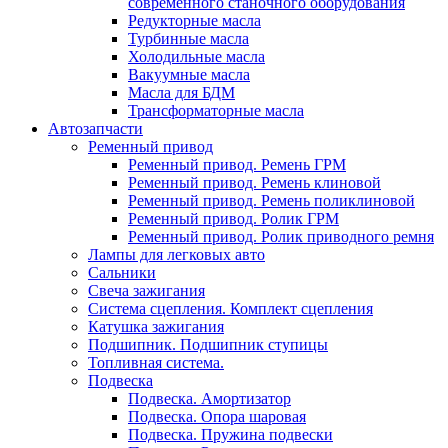
современного станочного оборудования
Редукторные масла
Турбинные масла
Холодильные масла
Вакуумные масла
Масла для БДМ
Трансформаторные масла
Автозапчасти
Ременный привод
Ременный привод. Ремень ГРМ
Ременный привод. Ремень клиновой
Ременный привод. Ремень поликлиновой
Ременный привод. Ролик ГРМ
Ременный привод. Ролик приводного ремня
Лампы для легковых авто
Сальники
Свеча зажигания
Система сцепления. Комплект сцепления
Катушка зажигания
Подшипник. Подшипник ступицы
Топливная система.
Подвеска
Подвеска. Амортизатор
Подвеска. Опора шаровая
Подвеска. Пружина подвески