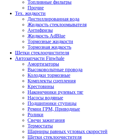
Топливные фильтры
Прочие
Тех. жидкости
Дистиллированная вода
Жидкость стеклоомывателя
Антифризы
Жидкость AdBlue
Тормозные жидкости
Тормозная жидкость
Щетки стеклоочистителя
Автозапчасти Finwhale
Амортизаторы
Высоковольтные провода
Колодки тормозные
Комплекты сцепления
Крестовины
Наконечники рулевых тяг
Насосы водяные
Подшипники ступицы
Ремни ГРМ, Приводные
Ролики
Свечи зажигания
Термостаты
Шарниры равных угловых скоростей
Щетки стеклоочистителя