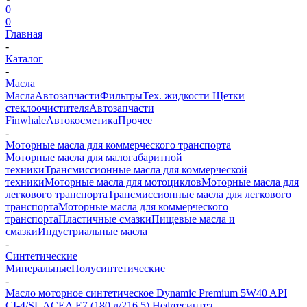
0
0
Главная
-
Каталог
-
Масла
Масла
Автозапчасти
Фильтры
Тех. жидкости
Щетки
стеклоочистителя
Автозапчасти
Finwhale
Автокосметика
Прочее
-
Моторные масла для коммерческого транспорта
Моторные масла для малогабаритной
техники
Трансмиссионные масла для коммерческой
техники
Моторные масла для мотоциклов
Моторные масла для
легкового транспорта
Трансмиссионные масла для легкового
транспорта
Моторные масла для коммерческого
транспорта
Пластичные смазки
Пищевые масла и
смазки
Индустриальные масла
-
Синтетические
Минеральные
Полусинтетические
-
Масло моторное синтетическое Dynamic Premium 5W40 API
CI-4/SL ACEA E7 (180 л/216,5) Нефтесинтез