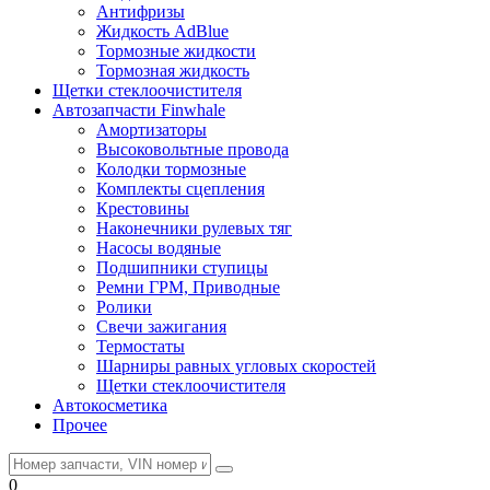
Антифризы
Жидкость AdBlue
Тормозные жидкости
Тормозная жидкость
Щетки стеклоочистителя
Автозапчасти Finwhale
Амортизаторы
Высоковольтные провода
Колодки тормозные
Комплекты сцепления
Крестовины
Наконечники рулевых тяг
Насосы водяные
Подшипники ступицы
Ремни ГРМ, Приводные
Ролики
Свечи зажигания
Термостаты
Шарниры равных угловых скоростей
Щетки стеклоочистителя
Автокосметика
Прочее
0