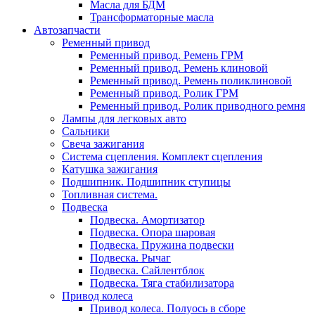
Масла для БДМ
Трансформаторные масла
Автозапчасти
Ременный привод
Ременный привод. Ремень ГРМ
Ременный привод. Ремень клиновой
Ременный привод. Ремень поликлиновой
Ременный привод. Ролик ГРМ
Ременный привод. Ролик приводного ремня
Лампы для легковых авто
Сальники
Свеча зажигания
Система сцепления. Комплект сцепления
Катушка зажигания
Подшипник. Подшипник ступицы
Топливная система.
Подвеска
Подвеска. Амортизатор
Подвеска. Опора шаровая
Подвеска. Пружина подвески
Подвеска. Рычаг
Подвеска. Сайлентблок
Подвеска. Тяга стабилизатора
Привод колеса
Привод колеса. Полуось в сборе