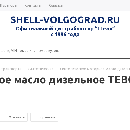
Партнеры
Контакты
Сервисы
SHELL-VOLGOGRAD.RU
Официальный дистрибьютор “Шелл”
с 1996 года
 транспорта
-
Синтетические
-
Синтетическое моторное масло дизельн
ое масло дизельное TEB
Отложить
Сравнить