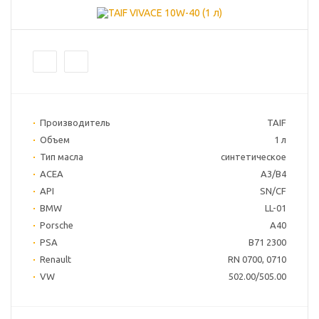
Производитель
TAIF
Объем
1 л
Тип масла
синтетическое
ACEA
A3/B4
API
SN/CF
BMW
LL-01
Porsche
A40
PSA
B71 2300
Renault
RN 0700, 0710
VW
502.00/505.00