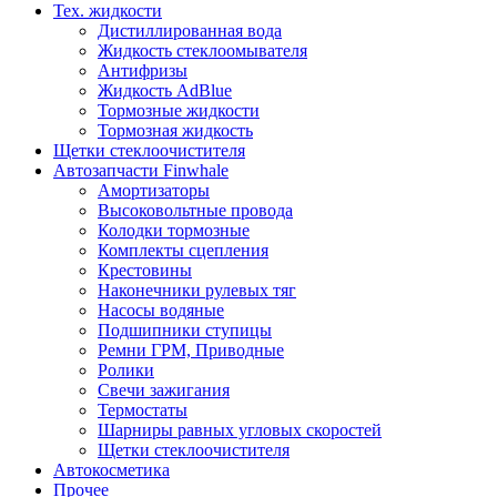
Тех. жидкости
Дистиллированная вода
Жидкость стеклоомывателя
Антифризы
Жидкость AdBlue
Тормозные жидкости
Тормозная жидкость
Щетки стеклоочистителя
Автозапчасти Finwhale
Амортизаторы
Высоковольтные провода
Колодки тормозные
Комплекты сцепления
Крестовины
Наконечники рулевых тяг
Насосы водяные
Подшипники ступицы
Ремни ГРМ, Приводные
Ролики
Свечи зажигания
Термостаты
Шарниры равных угловых скоростей
Щетки стеклоочистителя
Автокосметика
Прочее