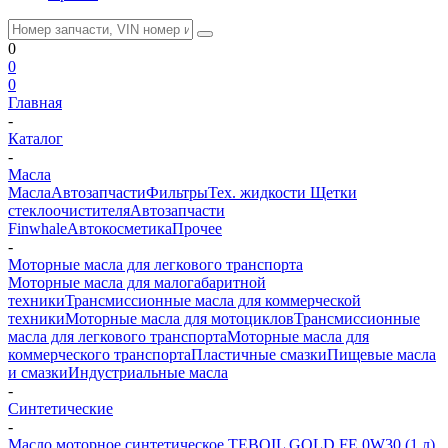
0
0
0
Главная
-
Каталог
-
Масла
Масла
Автозапчасти
Фильтры
Тех. жидкости
Щетки
стеклоочистителя
Автозапчасти
Finwhale
Автокосметика
Прочее
-
Моторные масла для легкового транспорта
Моторные масла для малогабаритной
техники
Трансмиссионные масла для коммерческой
техники
Моторные масла для мотоциклов
Трансмиссионные
масла для легкового транспорта
Моторные масла для
коммерческого транспорта
Пластичные смазки
Пищевые масла
и смазки
Индустриальные масла
-
Синтетические
-
Масло моторное синтетическое TEBOIL GOLD FE 0W30 (1 л)