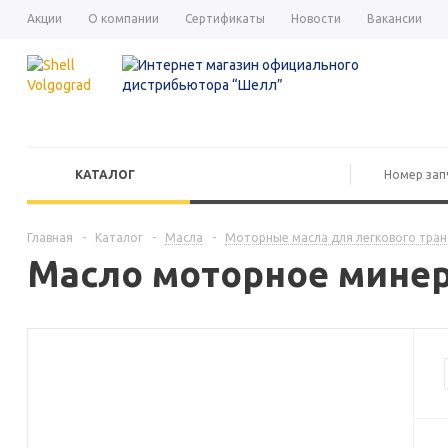
Акции
О компании
Сертификаты
Новости
Вакансии
КАТАЛОГ
Главная
-
Каталог
-
Масла
-
Моторные масла для легкового тра
Масло моторное минера