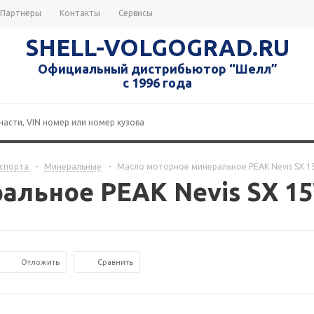
Партнеры
Контакты
Сервисы
SHELL-VOLGOGRAD.RU
Официальный дистрибьютор “Шелл”
с 1996 года
нспорта
-
Минеральные
-
Масло моторное минеральное PEAK Nevis SX 15
льное PEAK Nevis SX 15W
Отложить
Сравнить