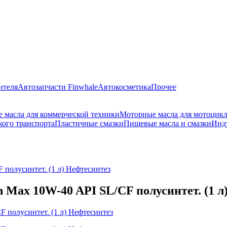
ителя
Автозапчасти Finwhale
Автокосметика
Прочее
 масла для коммерческой техники
Моторные масла для мотоцик
кого транспорта
Пластичные смазки
Пищевые масла и смазки
Инд
 полусинтет. (1 л) Нефтесинтез
 Max 10W-40 API SL/CF полусинтет. (1 л