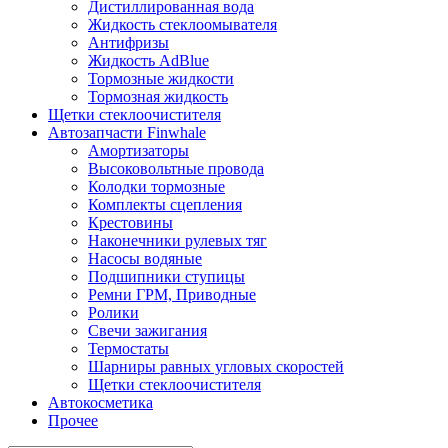
Дистиллированная вода
Жидкость стеклоомывателя
Антифризы
Жидкость AdBlue
Тормозные жидкости
Тормозная жидкость
Щетки стеклоочистителя
Автозапчасти Finwhale
Амортизаторы
Высоковольтные провода
Колодки тормозные
Комплекты сцепления
Крестовины
Наконечники рулевых тяг
Насосы водяные
Подшипники ступицы
Ремни ГРМ, Приводные
Ролики
Свечи зажигания
Термостаты
Шарниры равных угловых скоростей
Щетки стеклоочистителя
Автокосметика
Прочее