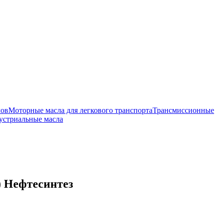
лов
Моторные масла для легкового транспорта
Трансмиссионные
устриальные масла
) Нефтесинтез