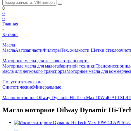
0
0
0
Главная
-
Каталог
-
Масла
Масла
Автозапчасти
Фильтры
Тех. жидкости
Щетки стеклоочист
-
Моторные масла для легкового транспорта
Моторные масла для малогабаритной техники
Трансмиссионные
масла для легкового транспорта
Моторные масла для коммерчес
-
Полусинтетические
Синтетические
Минеральные
-
Масло моторное Oilway Dynamic Hi-Tech Max 10W-40 API SL/CF
Масло моторное Oilway Dynamic Hi-Tech