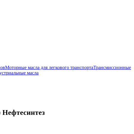
лов
Моторные масла для легкового транспорта
Трансмиссионные
устриальные масла
) Нефтесинтез