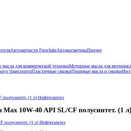
ителя
Автозапчасти Finwhale
Автокосметика
Прочее
 масла для коммерческой техники
Моторные масла для мотоцик
кого транспорта
Пластичные смазки
Пищевые масла и смазки
Инд
 полусинтет. (1 л) Нефтесинтез
 Max 10W-40 API SL/CF полусинтет. (1 л