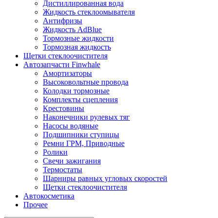
Дистиллированная вода
Жидкость стеклоомывателя
Антифризы
Жидкость AdBlue
Тормозные жидкости
Тормозная жидкость
Щетки стеклоочистителя
Автозапчасти Finwhale
Амортизаторы
Высоковольтные провода
Колодки тормозные
Комплекты сцепления
Крестовины
Наконечники рулевых тяг
Насосы водяные
Подшипники ступицы
Ремни ГРМ, Приводные
Ролики
Свечи зажигания
Термостаты
Шарниры равных угловых скоростей
Щетки стеклоочистителя
Автокосметика
Прочее