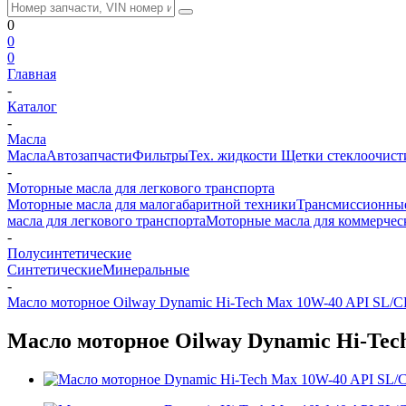
0
0
0
Главная
-
Каталог
-
Масла
Масла
Автозапчасти
Фильтры
Тех. жидкости
Щетки стеклоочист
-
Моторные масла для легкового транспорта
Моторные масла для малогабаритной техники
Трансмиссионные
масла для легкового транспорта
Моторные масла для коммерчес
-
Полусинтетические
Синтетические
Минеральные
-
Масло моторное Oilway Dynamic Hi-Tech Max 10W-40 API SL/CF
Масло моторное Oilway Dynamic Hi-Tech