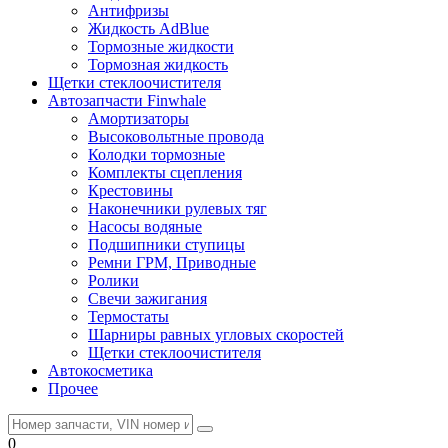
Антифризы
Жидкость AdBlue
Тормозные жидкости
Тормозная жидкость
Щетки стеклоочистителя
Автозапчасти Finwhale
Амортизаторы
Высоковольтные провода
Колодки тормозные
Комплекты сцепления
Крестовины
Наконечники рулевых тяг
Насосы водяные
Подшипники ступицы
Ремни ГРМ, Приводные
Ролики
Свечи зажигания
Термостаты
Шарниры равных угловых скоростей
Щетки стеклоочистителя
Автокосметика
Прочее
0