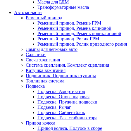
Масла для БДМ
Трансформаторные масла
Автозапчасти
Ременный привод
Ременный привод. Ремень ГРМ
Ременный привод. Ремень клиновой
Ременный привод. Ремень поликлиновой
Ременный привод. Ролик ГРМ
Ременный привод. Ролик приводного ремня
Лампы для легковых авто
Сальники
Свеча зажигания
Система сцепления. Комплект сцепления
Катушка зажигания
Подшипник. Подшипник ступицы
Топливная система.
Подвеска
Подвеска. Амортизатор
Подвеска. Опора шаровая
Подвеска. Пружина подвески
Подвеска. Рычаг
Подвеска. Сайлентблок
Подвеска. Тяга стабилизатора
Привод колеса
Привод колеса. Полуось в сборе