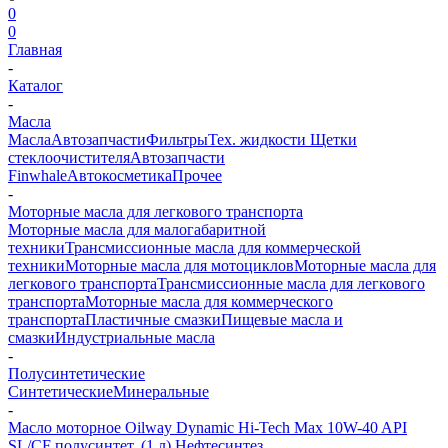
0
0
Главная
-
Каталог
-
Масла
Масла
Автозапчасти
Фильтры
Тех. жидкости
Щетки
стеклоочистителя
Автозапчасти
Finwhale
Автокосметика
Прочее
-
Моторные масла для легкового транспорта
Моторные масла для малогабаритной
техники
Трансмиссионные масла для коммерческой
техники
Моторные масла для мотоциклов
Моторные масла для
легкового транспорта
Трансмиссионные масла для легкового
транспорта
Моторные масла для коммерческого
транспорта
Пластичные смазки
Пищевые масла и
смазки
Индустриальные масла
-
Полусинтетические
Синтетические
Минеральные
-
Масло моторное Oilway Dynamic Hi-Tech Max 10W-40 API
SL/CF полусинтет. (1 л) Нефтесинтез