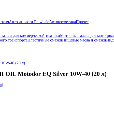
ителя
Автозапчасти Finwhale
Автокосметика
Прочее
 масла для коммерческой техники
Моторные масла для мотоцик
кого транспорта
Пластичные смазки
Пищевые масла и смазки
Инд
 10W-40 (20 л)
 OIL Motodor EQ Silver 10W-40 (20 л)