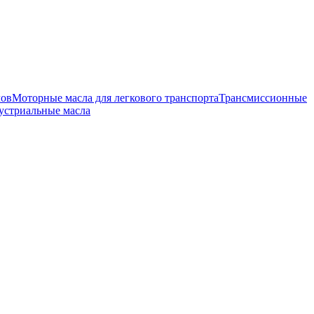
лов
Моторные масла для легкового транспорта
Трансмиссионные
устриальные масла