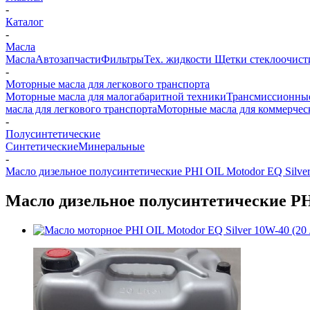
-
Каталог
-
Масла
Масла
Автозапчасти
Фильтры
Тех. жидкости
Щетки стеклоочист
-
Моторные масла для легкового транспорта
Моторные масла для малогабаритной техники
Трансмиссионные
масла для легкового транспорта
Моторные масла для коммерчес
-
Полусинтетические
Синтетические
Минеральные
-
Масло дизельное полусинтетические PHI OIL Motodor EQ Silver
Масло дизельное полусинтетические PHI