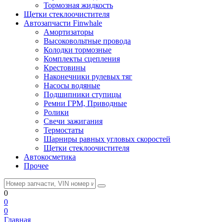
Тормозная жидкость
Щетки стеклоочистителя
Автозапчасти Finwhale
Амортизаторы
Высоковольтные провода
Колодки тормозные
Комплекты сцепления
Крестовины
Наконечники рулевых тяг
Насосы водяные
Подшипники ступицы
Ремни ГРМ, Приводные
Ролики
Свечи зажигания
Термостаты
Шарниры равных угловых скоростей
Щетки стеклоочистителя
Автокосметика
Прочее
0
0
0
Главная