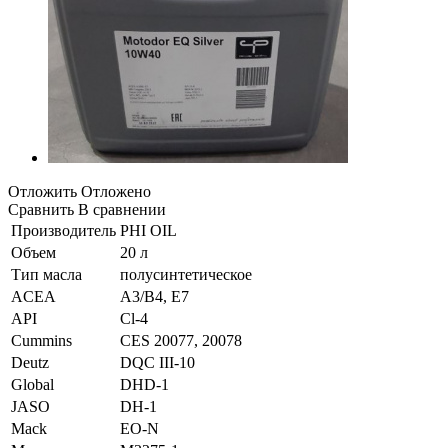
Отложить
Отложено
Сравнить
В сравнении
Производитель
PHI OIL
Объем
20 л
Тип масла
полусинтетическое
ACEA
A3/B4, E7
API
Cl-4
Cummins
CES 20077, 20078
Deutz
DQC III-10
Global
DHD-1
JASO
DH-1
Mack
EO-N