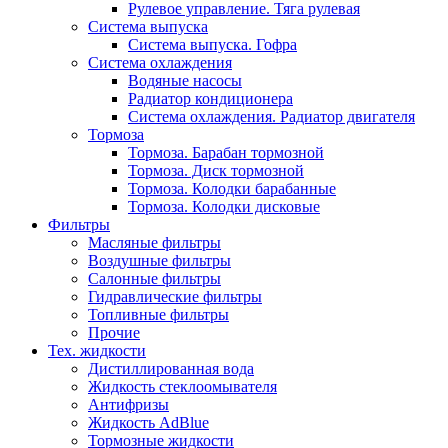
Рулевое управление. Тяга рулевая
Система выпуска
Система выпуска. Гофра
Система охлаждения
Водяные насосы
Радиатор кондиционера
Система охлаждения. Радиатор двигателя
Тормоза
Тормоза. Барабан тормозной
Тормоза. Диск тормозной
Тормоза. Колодки барабанные
Тормоза. Колодки дисковые
Фильтры
Масляные фильтры
Воздушные фильтры
Салонные фильтры
Гидравлические фильтры
Топливные фильтры
Прочие
Тех. жидкости
Дистиллированная вода
Жидкость стеклоомывателя
Антифризы
Жидкость AdBlue
Тормозные жидкости