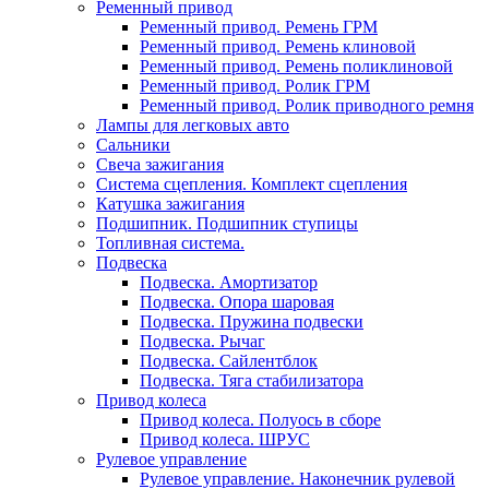
Ременный привод
Ременный привод. Ремень ГРМ
Ременный привод. Ремень клиновой
Ременный привод. Ремень поликлиновой
Ременный привод. Ролик ГРМ
Ременный привод. Ролик приводного ремня
Лампы для легковых авто
Сальники
Свеча зажигания
Система сцепления. Комплект сцепления
Катушка зажигания
Подшипник. Подшипник ступицы
Топливная система.
Подвеска
Подвеска. Амортизатор
Подвеска. Опора шаровая
Подвеска. Пружина подвески
Подвеска. Рычаг
Подвеска. Сайлентблок
Подвеска. Тяга стабилизатора
Привод колеса
Привод колеса. Полуось в сборе
Привод колеса. ШРУС
Рулевое управление
Рулевое управление. Наконечник рулевой