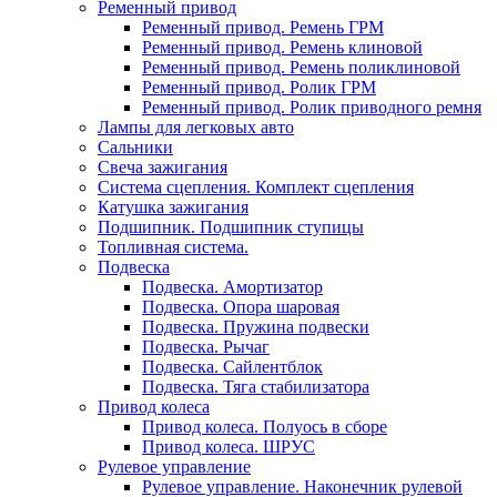
Ременный привод
Ременный привод. Ремень ГРМ
Ременный привод. Ремень клиновой
Ременный привод. Ремень поликлиновой
Ременный привод. Ролик ГРМ
Ременный привод. Ролик приводного ремня
Лампы для легковых авто
Сальники
Свеча зажигания
Система сцепления. Комплект сцепления
Катушка зажигания
Подшипник. Подшипник ступицы
Топливная система.
Подвеска
Подвеска. Амортизатор
Подвеска. Опора шаровая
Подвеска. Пружина подвески
Подвеска. Рычаг
Подвеска. Сайлентблок
Подвеска. Тяга стабилизатора
Привод колеса
Привод колеса. Полуось в сборе
Привод колеса. ШРУС
Рулевое управление
Рулевое управление. Наконечник рулевой