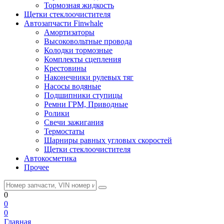
Тормозная жидкость
Щетки стеклоочистителя
Автозапчасти Finwhale
Амортизаторы
Высоковольтные провода
Колодки тормозные
Комплекты сцепления
Крестовины
Наконечники рулевых тяг
Насосы водяные
Подшипники ступицы
Ремни ГРМ, Приводные
Ролики
Свечи зажигания
Термостаты
Шарниры равных угловых скоростей
Щетки стеклоочистителя
Автокосметика
Прочее
0
0
0
Главная