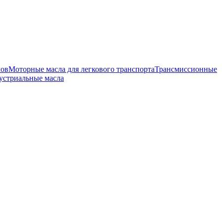
лов
Моторные масла для легкового транспорта
Трансмиссионные
устриальные масла