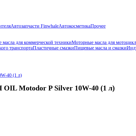
ителя
Автозапчасти Finwhale
Автокосметика
Прочее
 масла для коммерческой техники
Моторные масла для мотоцик
кого транспорта
Пластичные смазки
Пищевые масла и смазки
Инд
W-40 (1 л)
OIL Motodor P Silver 10W-40 (1 л)