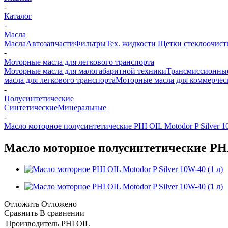
-
Каталог
-
Масла
Масла
Автозапчасти
Фильтры
Тех. жидкости
Щетки стеклоочист
-
Моторные масла для легкового транспорта
Моторные масла для малогабаритной техники
Трансмиссионные
масла для легкового транспорта
Моторные масла для коммерчес
-
Полусинтетические
Синтетические
Минеральные
-
Масло моторное полусинтетические PHI OIL Motodor P Silver 10
Масло моторное полусинтетические PHI 
Отложить
Отложено
Сравнить
В сравнении
Производитель
PHI OIL