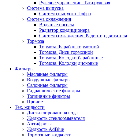
Рулевое управление. Тяга рулевая
Система выпуска
Система выпуска. Гофра
Система охлаждения
Водяные насосы
Радиатор кондиционера
Система охлаждения. Радиатор двигателя
Тормоза
Тормоза. Барабан тормозной
Тормоза. Диск тормозной
Тормоза. Колодки барабанные
Тормоза. Колодки дисковые
Фильтры
Масляные фильтры
Воздушные фильтры
Салонные фильтры
Гидравлические фильтры
Топливные фильтры
Прочие
Тех. жидкости
Дистиллированная вода
Жидкость стеклоомывателя
Антифризы
Жидкость AdBlue
Тормозные жидкости