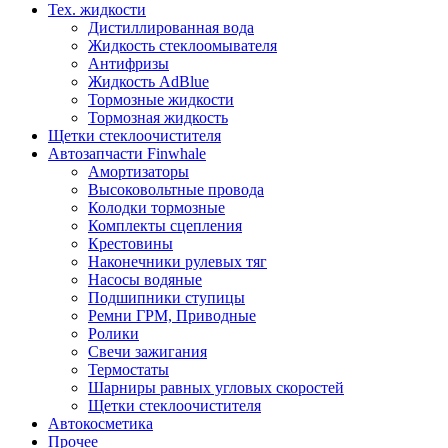
Тех. жидкости
Дистиллированная вода
Жидкость стеклоомывателя
Антифризы
Жидкость AdBlue
Тормозные жидкости
Тормозная жидкость
Щетки стеклоочистителя
Автозапчасти Finwhale
Амортизаторы
Высоковольтные провода
Колодки тормозные
Комплекты сцепления
Крестовины
Наконечники рулевых тяг
Насосы водяные
Подшипники ступицы
Ремни ГРМ, Приводные
Ролики
Свечи зажигания
Термостаты
Шарниры равных угловых скоростей
Щетки стеклоочистителя
Автокосметика
Прочее