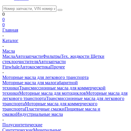
0
0
0
Главная
-
Каталог
-
Масла
Масла
Автозапчасти
Фильтры
Тех. жидкости
Щетки
стеклоочистителя
Автозапчасти
Finwhale
Автокосметика
Прочее
-
Моторные масла для легкового транспорта
Моторные масла для малогабаритной
техники
Трансмиссионные масла для коммерческой
техники
Моторные масла для мотоциклов
Моторные масла для
легкового транспорта
Трансмиссионные масла для легкового
транспорта
Моторные масла для коммерческого
транспорта
Пластичные смазки
Пищевые масла и
смазки
Индустриальные масла
-
Полусинтетические
Синтетические
Минеральные