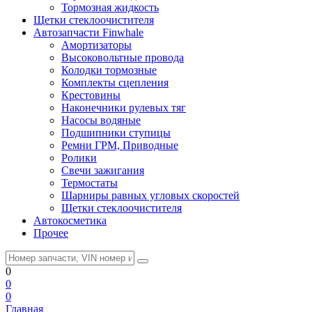
Тормозная жидкость
Щетки стеклоочистителя
Автозапчасти Finwhale
Амортизаторы
Высоковольтные провода
Колодки тормозные
Комплекты сцепления
Крестовины
Наконечники рулевых тяг
Насосы водяные
Подшипники ступицы
Ремни ГРМ, Приводные
Ролики
Свечи зажигания
Термостаты
Шарниры равных угловых скоростей
Щетки стеклоочистителя
Автокосметика
Прочее
0
0
0
Главная