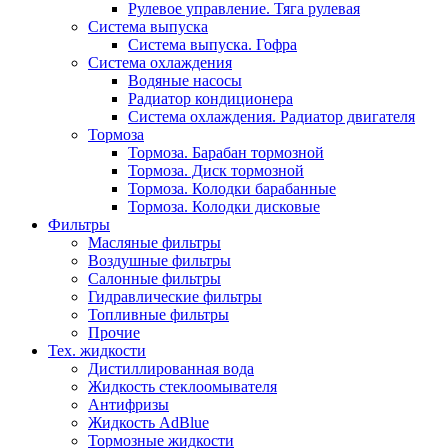
Рулевое управление. Тяга рулевая
Система выпуска
Система выпуска. Гофра
Система охлаждения
Водяные насосы
Радиатор кондиционера
Система охлаждения. Радиатор двигателя
Тормоза
Тормоза. Барабан тормозной
Тормоза. Диск тормозной
Тормоза. Колодки барабанные
Тормоза. Колодки дисковые
Фильтры
Масляные фильтры
Воздушные фильтры
Салонные фильтры
Гидравлические фильтры
Топливные фильтры
Прочие
Тех. жидкости
Дистиллированная вода
Жидкость стеклоомывателя
Антифризы
Жидкость AdBlue
Тормозные жидкости