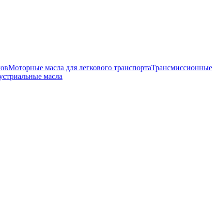
лов
Моторные масла для легкового транспорта
Трансмиссионные
устриальные масла