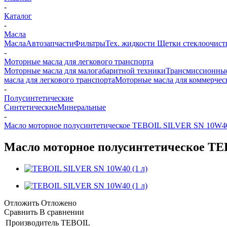
-
Каталог
-
Масла
Масла
Автозапчасти
Фильтры
Тех. жидкости
Щетки стеклоочист
-
Моторные масла для легкового транспорта
Моторные масла для малогабаритной техники
Трансмиссионные
масла для легкового транспорта
Моторные масла для коммерчес
-
Полусинтетические
Синтетические
Минеральные
-
Масло моторное полусинтетическое TEBOIL SILVER SN 10W40
Масло моторное полусинтетическое TE
Отложить
Отложено
Сравнить
В сравнении
Производитель
TEBOIL