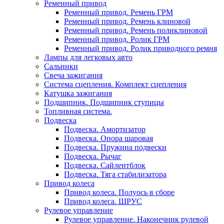
Ременный привод
Ременный привод. Ремень ГРМ
Ременный привод. Ремень клиновой
Ременный привод. Ремень поликлиновой
Ременный привод. Ролик ГРМ
Ременный привод. Ролик приводного ремня
Лампы для легковых авто
Сальники
Свеча зажигания
Система сцепления. Комплект сцепления
Катушка зажигания
Подшипник. Подшипник ступицы
Топливная система.
Подвеска
Подвеска. Амортизатор
Подвеска. Опора шаровая
Подвеска. Пружина подвески
Подвеска. Рычаг
Подвеска. Сайлентблок
Подвеска. Тяга стабилизатора
Привод колеса
Привод колеса. Полуось в сборе
Привод колеса. ШРУС
Рулевое управление
Рулевое управление. Наконечник рулевой