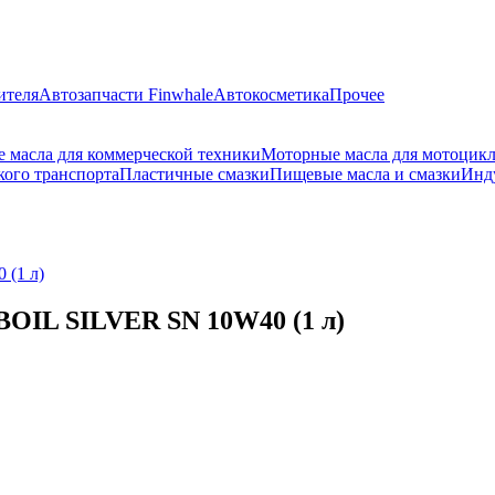
ителя
Автозапчасти Finwhale
Автокосметика
Прочее
 масла для коммерческой техники
Моторные масла для мотоцик
кого транспорта
Пластичные смазки
Пищевые масла и смазки
Инд
 (1 л)
BOIL SILVER SN 10W40 (1 л)