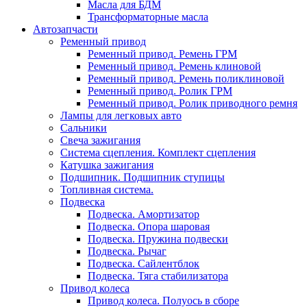
Масла для БДМ
Трансформаторные масла
Автозапчасти
Ременный привод
Ременный привод. Ремень ГРМ
Ременный привод. Ремень клиновой
Ременный привод. Ремень поликлиновой
Ременный привод. Ролик ГРМ
Ременный привод. Ролик приводного ремня
Лампы для легковых авто
Сальники
Свеча зажигания
Система сцепления. Комплект сцепления
Катушка зажигания
Подшипник. Подшипник ступицы
Топливная система.
Подвеска
Подвеска. Амортизатор
Подвеска. Опора шаровая
Подвеска. Пружина подвески
Подвеска. Рычаг
Подвеска. Сайлентблок
Подвеска. Тяга стабилизатора
Привод колеса
Привод колеса. Полуось в сборе