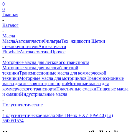
0
0
Главная
-
Каталог
-
Масла
Масла
Автозапчасти
Фильтры
Тех. жидкости
Щетки
стеклоочистителя
Автозапчасти
Finwhale
Автокосметика
Прочее
-
Моторные масла для легкового транспорта
Моторные масла для малогабаритной
техники
Трансмиссионные масла для коммерческой
техники
Моторные масла для мотоциклов
Трансмиссионные
масла для легкового транспорта
Моторные масла для
коммерческого транспорта
Пластичные смазки
Пищевые масла
и смазки
Индустриальные масла
-
Полусинтетические
-
Полусинтетическое масло Shell Helix HX7 10W-40 (1л)
550051574