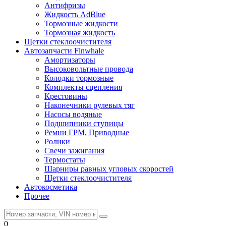
Антифризы
Жидкость AdBlue
Тормозные жидкости
Тормозная жидкость
Щетки стеклоочистителя
Автозапчасти Finwhale
Амортизаторы
Высоковольтные провода
Колодки тормозные
Комплекты сцепления
Крестовины
Наконечники рулевых тяг
Насосы водяные
Подшипники ступицы
Ремни ГРМ, Приводные
Ролики
Свечи зажигания
Термостаты
Шарниры равных угловых скоростей
Щетки стеклоочистителя
Автокосметика
Прочее
0