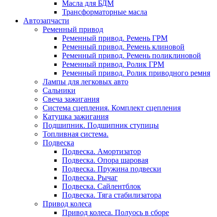
Масла для БДМ
Трансформаторные масла
Автозапчасти
Ременный привод
Ременный привод. Ремень ГРМ
Ременный привод. Ремень клиновой
Ременный привод. Ремень поликлиновой
Ременный привод. Ролик ГРМ
Ременный привод. Ролик приводного ремня
Лампы для легковых авто
Сальники
Свеча зажигания
Система сцепления. Комплект сцепления
Катушка зажигания
Подшипник. Подшипник ступицы
Топливная система.
Подвеска
Подвеска. Амортизатор
Подвеска. Опора шаровая
Подвеска. Пружина подвески
Подвеска. Рычаг
Подвеска. Сайлентблок
Подвеска. Тяга стабилизатора
Привод колеса
Привод колеса. Полуось в сборе