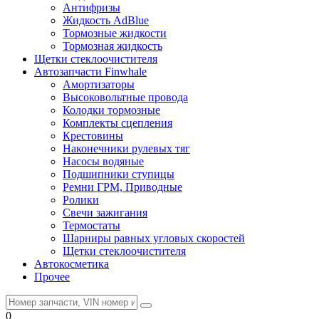
Антифризы
Жидкость AdBlue
Тормозные жидкости
Тормозная жидкость
Щетки стеклоочистителя
Автозапчасти Finwhale
Амортизаторы
Высоковольтные провода
Колодки тормозные
Комплекты сцепления
Крестовины
Наконечники рулевых тяг
Насосы водяные
Подшипники ступицы
Ремни ГРМ, Приводные
Ролики
Свечи зажигания
Термостаты
Шарниры равных угловых скоростей
Щетки стеклоочистителя
Автокосметика
Прочее
0