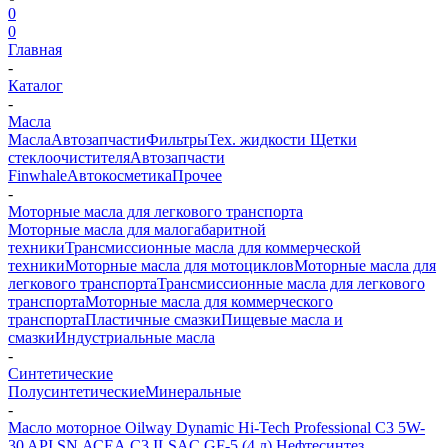
0
0
Главная
-
Каталог
-
Масла
Масла
Автозапчасти
Фильтры
Тех. жидкости
Щетки
стеклоочистителя
Автозапчасти
Finwhale
Автокосметика
Прочее
-
Моторные масла для легкового транспорта
Моторные масла для малогабаритной
техники
Трансмиссионные масла для коммерческой
техники
Моторные масла для мотоциклов
Моторные масла для
легкового транспорта
Трансмиссионные масла для легкового
транспорта
Моторные масла для коммерческого
транспорта
Пластичные смазки
Пищевые масла и
смазки
Индустриальные масла
-
Синтетические
Полусинтетические
Минеральные
-
Масло моторное Oilway Dynamic Hi-Tech Professional С3 5W-
30 API SN АСЕА С3 ILSAC GF-5 (4 л) Нефтесинтез