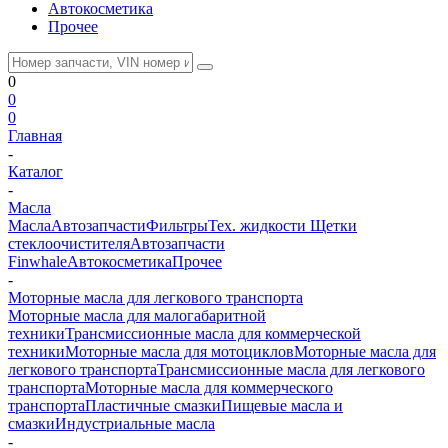
Автокосметика
Прочее
0
0
0
Главная
-
Каталог
-
Масла
Масла
Автозапчасти
Фильтры
Тех. жидкости
Щетки
стеклоочистителя
Автозапчасти
Finwhale
Автокосметика
Прочее
-
Моторные масла для легкового транспорта
Моторные масла для малогабаритной
техники
Трансмиссионные масла для коммерческой
техники
Моторные масла для мотоциклов
Моторные масла для
легкового транспорта
Трансмиссионные масла для легкового
транспорта
Моторные масла для коммерческого
транспорта
Пластичные смазки
Пищевые масла и
смазки
Индустриальные масла
-