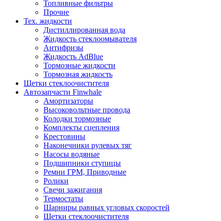
Топливные фильтры
Прочие
Тех. жидкости
Дистиллированная вода
Жидкость стеклоомывателя
Антифризы
Жидкость AdBlue
Тормозные жидкости
Тормозная жидкость
Щетки стеклоочистителя
Автозапчасти Finwhale
Амортизаторы
Высоковольтные провода
Колодки тормозные
Комплекты сцепления
Крестовины
Наконечники рулевых тяг
Насосы водяные
Подшипники ступицы
Ремни ГРМ, Приводные
Ролики
Свечи зажигания
Термостаты
Шарниры равных угловых скоростей
Щетки стеклоочистителя