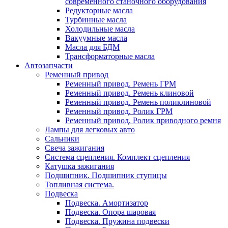
современного станочного оборудования
Редукторные масла
Турбинные масла
Холодильные масла
Вакуумные масла
Масла для БДМ
Трансформаторные масла
Автозапчасти
Ременный привод
Ременный привод. Ремень ГРМ
Ременный привод. Ремень клиновой
Ременный привод. Ремень поликлиновой
Ременный привод. Ролик ГРМ
Ременный привод. Ролик приводного ремня
Лампы для легковых авто
Сальники
Свеча зажигания
Система сцепления. Комплект сцепления
Катушка зажигания
Подшипник. Подшипник ступицы
Топливная система.
Подвеска
Подвеска. Амортизатор
Подвеска. Опора шаровая
Подвеска. Пружина подвески