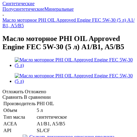
Синтетические
Полусинтетические
Минеральные
-
Масло моторное PHI OIL Approved Engine FEC 5W-30 (5 л) А1/
В1, А5/В5
Масло моторное PHI OIL Approved
Engine FEC 5W-30 (5 л) А1/В1, А5/В5
Отложить
Отложено
Сравнить
В сравнении
Производитель
PHI OIL
Объем
5 л
Тип масла
синтетическое
ACEA
A1/B1, A5/B5
API
SL/CF
Скачать техническое описание продукта