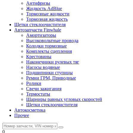
Антифризы
Жидкость AdBlue
Тормозные жидкости
Тормозная жидкость
Щетки стеклоочистителя
Автозапчасти Finwhale
Амортизаторы
Высоковольтные провода
Колодки тормозные
Комплекты сцепления
Крестовины
Наконечники рулевых тяг
Насосы водяные
Подшипники ступицы
Ремни ГРМ, Приводные
Ролики
Свечи зажигания
Термостаты
Шарниры равных угловых скоростей
Щетки стеклоочистителя
Автокосметика
Прочее
0