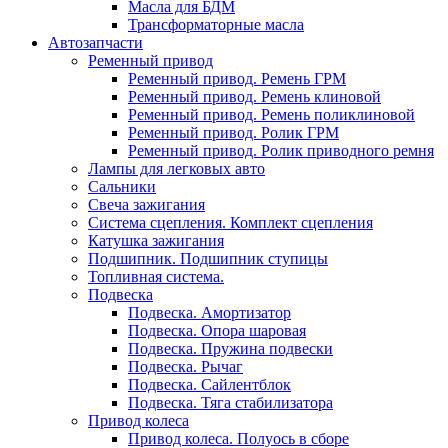
Масла для БДМ
Трансформаторные масла
Автозапчасти
Ременный привод
Ременный привод. Ремень ГРМ
Ременный привод. Ремень клиновой
Ременный привод. Ремень поликлиновой
Ременный привод. Ролик ГРМ
Ременный привод. Ролик приводного ремня
Лампы для легковых авто
Сальники
Свеча зажигания
Система сцепления. Комплект сцепления
Катушка зажигания
Подшипник. Подшипник ступицы
Топливная система.
Подвеска
Подвеска. Амортизатор
Подвеска. Опора шаровая
Подвеска. Пружина подвески
Подвеска. Рычаг
Подвеска. Сайлентблок
Подвеска. Тяга стабилизатора
Привод колеса
Привод колеса. Полуось в сборе