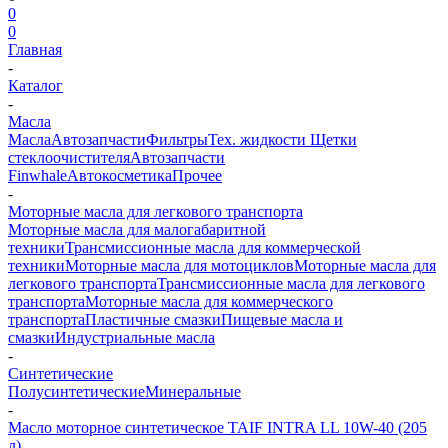
0
0
Главная
-
Каталог
-
Масла
Масла
Автозапчасти
Фильтры
Тех. жидкости
Щетки
стеклоочистителя
Автозапчасти
Finwhale
Автокосметика
Прочее
-
Моторные масла для легкового транспорта
Моторные масла для малогабаритной
техники
Трансмиссионные масла для коммерческой
техники
Моторные масла для мотоциклов
Моторные масла для
легкового транспорта
Трансмиссионные масла для легкового
транспорта
Моторные масла для коммерческого
транспорта
Пластичные смазки
Пищевые масла и
смазки
Индустриальные масла
-
Синтетические
Полусинтетические
Минеральные
-
Масло моторное синтетическое TAIF INTRA LL 10W-40 (205
л)