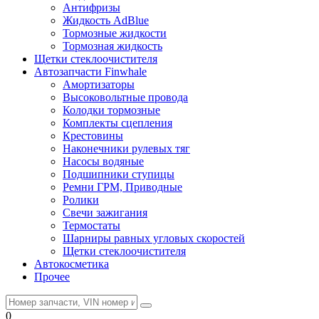
Антифризы
Жидкость AdBlue
Тормозные жидкости
Тормозная жидкость
Щетки стеклоочистителя
Автозапчасти Finwhale
Амортизаторы
Высоковольтные провода
Колодки тормозные
Комплекты сцепления
Крестовины
Наконечники рулевых тяг
Насосы водяные
Подшипники ступицы
Ремни ГРМ, Приводные
Ролики
Свечи зажигания
Термостаты
Шарниры равных угловых скоростей
Щетки стеклоочистителя
Автокосметика
Прочее
0