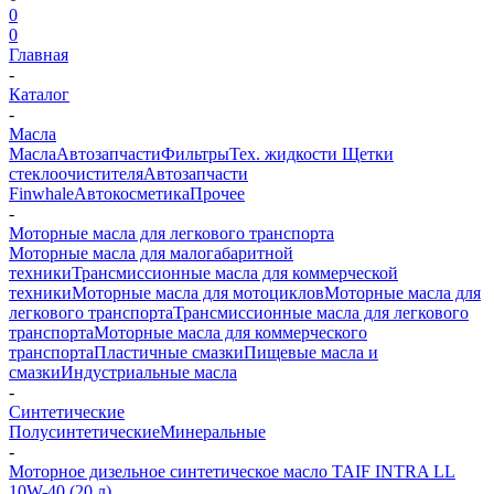
0
0
Главная
-
Каталог
-
Масла
Масла
Автозапчасти
Фильтры
Тех. жидкости
Щетки
стеклоочистителя
Автозапчасти
Finwhale
Автокосметика
Прочее
-
Моторные масла для легкового транспорта
Моторные масла для малогабаритной
техники
Трансмиссионные масла для коммерческой
техники
Моторные масла для мотоциклов
Моторные масла для
легкового транспорта
Трансмиссионные масла для легкового
транспорта
Моторные масла для коммерческого
транспорта
Пластичные смазки
Пищевые масла и
смазки
Индустриальные масла
-
Синтетические
Полусинтетические
Минеральные
-
Моторное дизельное синтетическое масло TAIF INTRA LL
10W-40 (20 л)