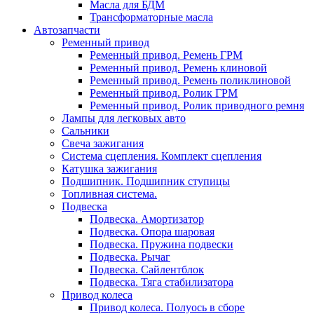
Масла для БДМ
Трансформаторные масла
Автозапчасти
Ременный привод
Ременный привод. Ремень ГРМ
Ременный привод. Ремень клиновой
Ременный привод. Ремень поликлиновой
Ременный привод. Ролик ГРМ
Ременный привод. Ролик приводного ремня
Лампы для легковых авто
Сальники
Свеча зажигания
Система сцепления. Комплект сцепления
Катушка зажигания
Подшипник. Подшипник ступицы
Топливная система.
Подвеска
Подвеска. Амортизатор
Подвеска. Опора шаровая
Подвеска. Пружина подвески
Подвеска. Рычаг
Подвеска. Сайлентблок
Подвеска. Тяга стабилизатора
Привод колеса
Привод колеса. Полуось в сборе