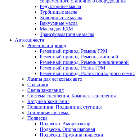
современного станочного оборудования
Редукторные масла
Турбинные масла
Холодильные масла
Вакуумные масла
Масла для БДМ
Трансформаторные масла
Автозапчасти
Ременный привод
Ременный привод. Ремень ГРМ
Ременный привод. Ремень клиновой
Ременный привод. Ремень поликлиновой
Ременный привод. Ролик ГРМ
Ременный привод. Ролик приводного ремня
Лампы для легковых авто
Сальники
Свеча зажигания
Система сцепления. Комплект сцепления
Катушка зажигания
Подшипник. Подшипник ступицы
Топливная система.
Подвеска
Подвеска. Амортизатор
Подвеска. Опора шаровая
Подвеска. Пружина подвески