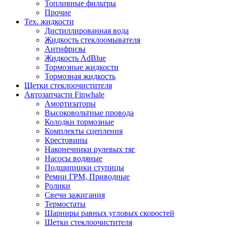
Топливные фильтры
Прочие
Тех. жидкости
Дистиллированная вода
Жидкость стеклоомывателя
Антифризы
Жидкость AdBlue
Тормозные жидкости
Тормозная жидкость
Щетки стеклоочистителя
Автозапчасти Finwhale
Амортизаторы
Высоковольтные провода
Колодки тормозные
Комплекты сцепления
Крестовины
Наконечники рулевых тяг
Насосы водяные
Подшипники ступицы
Ремни ГРМ, Приводные
Ролики
Свечи зажигания
Термостаты
Шарниры равных угловых скоростей
Щетки стеклоочистителя