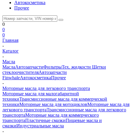
Автокосметика
Прочее
0
0
0
Главная
-
Каталог
-
Масла
Масла
Автозапчасти
Фильтры
Тех. жидкости
Щетки
стеклоочистителя
Автозапчасти
Finwhale
Автокосметика
Прочее
-
Моторные масла для легкового транспорта
Моторные масла для малогабаритной
техники
Трансмиссионные масла для коммерческой
техники
Моторные масла для мотоциклов
Моторные масла для
легкового транспорта
Трансмиссионные масла для легкового
транспорта
Моторные масла для коммерческого
транспорта
Пластичные смазки
Пищевые масла и
смазки
Индустриальные масла
-