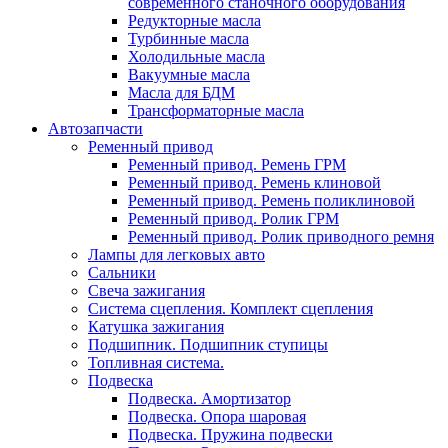
современного станочного оборудования
Редукторные масла
Турбинные масла
Холодильные масла
Вакуумные масла
Масла для БДМ
Трансформаторные масла
Автозапчасти
Ременный привод
Ременный привод. Ремень ГРМ
Ременный привод. Ремень клиновой
Ременный привод. Ремень поликлиновой
Ременный привод. Ролик ГРМ
Ременный привод. Ролик приводного ремня
Лампы для легковых авто
Сальники
Свеча зажигания
Система сцепления. Комплект сцепления
Катушка зажигания
Подшипник. Подшипник ступицы
Топливная система.
Подвеска
Подвеска. Амортизатор
Подвеска. Опора шаровая
Подвеска. Пружина подвески