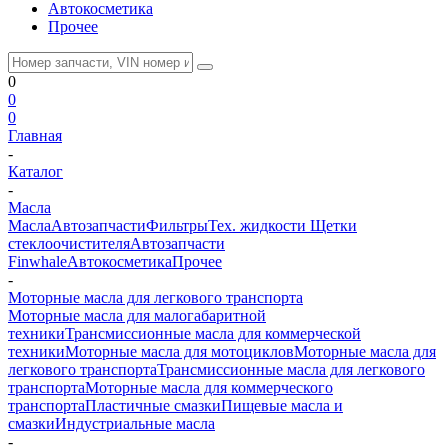
Автокосметика
Прочее
0
0
0
Главная
-
Каталог
-
Масла
Масла
Автозапчасти
Фильтры
Тех. жидкости
Щетки
стеклоочистителя
Автозапчасти
Finwhale
Автокосметика
Прочее
-
Моторные масла для легкового транспорта
Моторные масла для малогабаритной
техники
Трансмиссионные масла для коммерческой
техники
Моторные масла для мотоциклов
Моторные масла для
легкового транспорта
Трансмиссионные масла для легкового
транспорта
Моторные масла для коммерческого
транспорта
Пластичные смазки
Пищевые масла и
смазки
Индустриальные масла
-