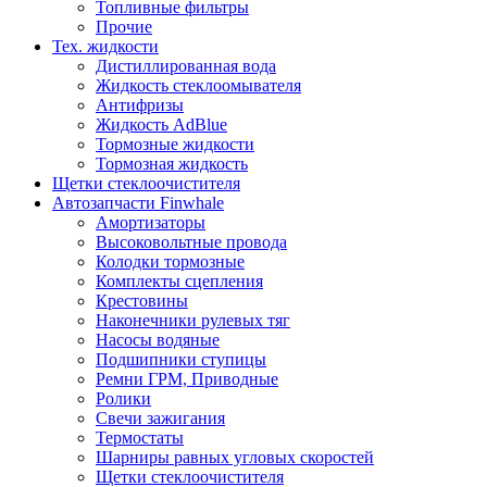
Топливные фильтры
Прочие
Тех. жидкости
Дистиллированная вода
Жидкость стеклоомывателя
Антифризы
Жидкость AdBlue
Тормозные жидкости
Тормозная жидкость
Щетки стеклоочистителя
Автозапчасти Finwhale
Амортизаторы
Высоковольтные провода
Колодки тормозные
Комплекты сцепления
Крестовины
Наконечники рулевых тяг
Насосы водяные
Подшипники ступицы
Ремни ГРМ, Приводные
Ролики
Свечи зажигания
Термостаты
Шарниры равных угловых скоростей
Щетки стеклоочистителя