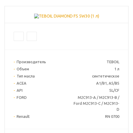
Производитель
TEBOIL
Объем
1 л
Тип масла
синтетическое
ACEA
A1/B1, A5/B5
API
SL/CF
FORD
M2C913-A / M2C913-B /
Ford M2C913-C / M2C913-
D
Renault
RN 0700