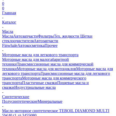
0
0
Главная
-
Каталог
-
Масла
Масла
Автозапчасти
Фильтры
Тех. жидкости
Щетки
стеклоочистителя
Автозапчасти
Finwhale
Автокосметика
Прочее
-
Моторные масла для легкового транспорта
Моторные масла для малогабаритной
техники
Трансмиссионные масла для коммерческой
техники
Моторные масла для мотоциклов
Моторные масла для
легкового транспорта
Трансмиссионные масла для легкового
транспорта
Моторные масла для коммерческого
транспорта
Пластичные смазки
Пищевые масла и
смазки
Индустриальные масла
-
Синтетические
Полусинтетические
Минеральные
-
Масло моторное синтетическое TEBOIL DIAMOND MULTI
5W40 (1 л) 3455080