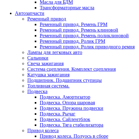
Масла для БДМ
Трансформаторные масла
Автозапчасти
Ременный привод
Ременный привод. Ремень ГРМ
Ременный привод. Ремень клиновой
Ременный привод. Ремень поликлиновой
Ременный привод. Ролик ГРМ
Ременный привод. Ролик приводного ремня
Лампы для легковых авто
Сальники
Свеча зажигания
Система сцепления. Комплект сцепления
Катушка зажигания
Подшипник. Подшипник ступицы
Топливная система.
Подвеска
Подвеска. Амортизатор
Подвеска. Опора шаровая
Подвеска. Пружина подвески
Подвеска. Рычаг
Подвеска. Сайлентблок
Подвеска. Тяга стабилизатора
Привод колеса
Привод колеса. Полуось в сборе