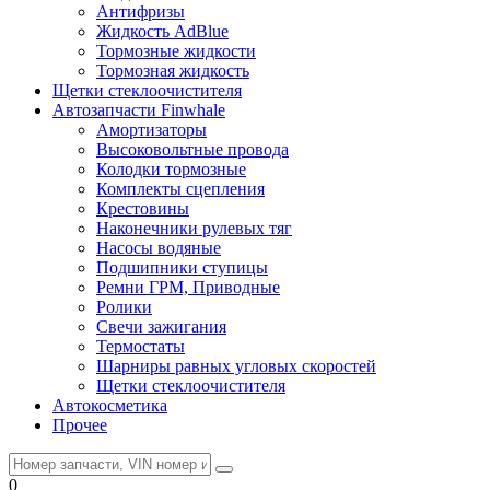
Антифризы
Жидкость AdBlue
Тормозные жидкости
Тормозная жидкость
Щетки стеклоочистителя
Автозапчасти Finwhale
Амортизаторы
Высоковольтные провода
Колодки тормозные
Комплекты сцепления
Крестовины
Наконечники рулевых тяг
Насосы водяные
Подшипники ступицы
Ремни ГРМ, Приводные
Ролики
Свечи зажигания
Термостаты
Шарниры равных угловых скоростей
Щетки стеклоочистителя
Автокосметика
Прочее
0