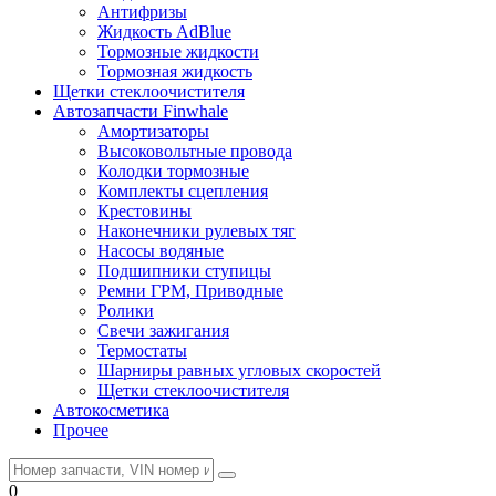
Антифризы
Жидкость AdBlue
Тормозные жидкости
Тормозная жидкость
Щетки стеклоочистителя
Автозапчасти Finwhale
Амортизаторы
Высоковольтные провода
Колодки тормозные
Комплекты сцепления
Крестовины
Наконечники рулевых тяг
Насосы водяные
Подшипники ступицы
Ремни ГРМ, Приводные
Ролики
Свечи зажигания
Термостаты
Шарниры равных угловых скоростей
Щетки стеклоочистителя
Автокосметика
Прочее
0