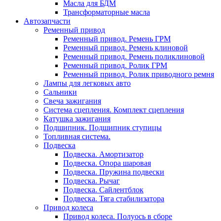
Масла для БДМ
Трансформаторные масла
Автозапчасти
Ременный привод
Ременный привод. Ремень ГРМ
Ременный привод. Ремень клиновой
Ременный привод. Ремень поликлиновой
Ременный привод. Ролик ГРМ
Ременный привод. Ролик приводного ремня
Лампы для легковых авто
Сальники
Свеча зажигания
Система сцепления. Комплект сцепления
Катушка зажигания
Подшипник. Подшипник ступицы
Топливная система.
Подвеска
Подвеска. Амортизатор
Подвеска. Опора шаровая
Подвеска. Пружина подвески
Подвеска. Рычаг
Подвеска. Сайлентблок
Подвеска. Тяга стабилизатора
Привод колеса
Привод колеса. Полуось в сборе