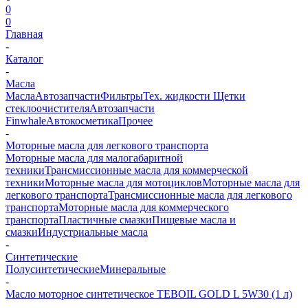
0
0
Главная
-
Каталог
-
Масла
Масла
Автозапчасти
Фильтры
Тех. жидкости
Щетки
стеклоочистителя
Автозапчасти
Finwhale
Автокосметика
Прочее
-
Моторные масла для легкового транспорта
Моторные масла для малогабаритной
техники
Трансмиссионные масла для коммерческой
техники
Моторные масла для мотоциклов
Моторные масла для
легкового транспорта
Трансмиссионные масла для легкового
транспорта
Моторные масла для коммерческого
транспорта
Пластичные смазки
Пищевые масла и
смазки
Индустриальные масла
-
Синтетические
Полусинтетические
Минеральные
-
Масло моторное синтетическое TEBOIL GOLD L 5W30 (1 л)