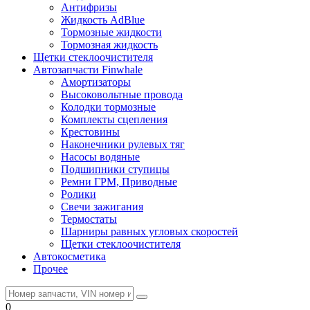
Антифризы
Жидкость AdBlue
Тормозные жидкости
Тормозная жидкость
Щетки стеклоочистителя
Автозапчасти Finwhale
Амортизаторы
Высоковольтные провода
Колодки тормозные
Комплекты сцепления
Крестовины
Наконечники рулевых тяг
Насосы водяные
Подшипники ступицы
Ремни ГРМ, Приводные
Ролики
Свечи зажигания
Термостаты
Шарниры равных угловых скоростей
Щетки стеклоочистителя
Автокосметика
Прочее
0