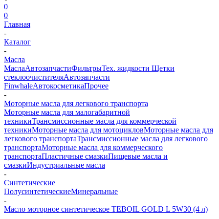
0
0
Главная
-
Каталог
-
Масла
Масла
Автозапчасти
Фильтры
Тех. жидкости
Щетки
стеклоочистителя
Автозапчасти
Finwhale
Автокосметика
Прочее
-
Моторные масла для легкового транспорта
Моторные масла для малогабаритной
техники
Трансмиссионные масла для коммерческой
техники
Моторные масла для мотоциклов
Моторные масла для
легкового транспорта
Трансмиссионные масла для легкового
транспорта
Моторные масла для коммерческого
транспорта
Пластичные смазки
Пищевые масла и
смазки
Индустриальные масла
-
Синтетические
Полусинтетические
Минеральные
-
Масло моторное синтетическое TEBOIL GOLD L 5W30 (4 л)