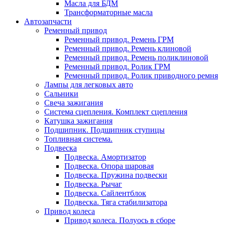
Масла для БДМ
Трансформаторные масла
Автозапчасти
Ременный привод
Ременный привод. Ремень ГРМ
Ременный привод. Ремень клиновой
Ременный привод. Ремень поликлиновой
Ременный привод. Ролик ГРМ
Ременный привод. Ролик приводного ремня
Лампы для легковых авто
Сальники
Свеча зажигания
Система сцепления. Комплект сцепления
Катушка зажигания
Подшипник. Подшипник ступицы
Топливная система.
Подвеска
Подвеска. Амортизатор
Подвеска. Опора шаровая
Подвеска. Пружина подвески
Подвеска. Рычаг
Подвеска. Сайлентблок
Подвеска. Тяга стабилизатора
Привод колеса
Привод колеса. Полуось в сборе