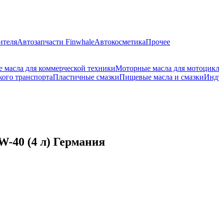
ителя
Автозапчасти Finwhale
Автокосметика
Прочее
 масла для коммерческой техники
Моторные масла для мотоцик
кого транспорта
Пластичные смазки
Пищевые масла и смазки
Инд
0W-40 (4 л) Германия