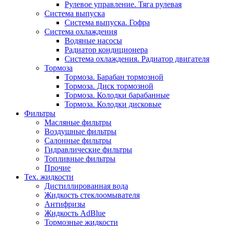
Рулевое управление. Тяга рулевая
Система выпуска
Система выпуска. Гофра
Система охлаждения
Водяные насосы
Радиатор кондиционера
Система охлаждения. Радиатор двигателя
Тормоза
Тормоза. Барабан тормозной
Тормоза. Диск тормозной
Тормоза. Колодки барабанные
Тормоза. Колодки дисковые
Фильтры
Масляные фильтры
Воздушные фильтры
Салонные фильтры
Гидравлические фильтры
Топливные фильтры
Прочие
Тех. жидкости
Дистиллированная вода
Жидкость стеклоомывателя
Антифризы
Жидкость AdBlue
Тормозные жидкости