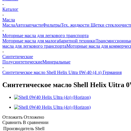
-
Каталог
-
Масла
Масла
Автозапчасти
Фильтры
Тех. жидкости
Щетки стеклоочист
-
Моторные масла для легкового транспорта
Моторные масла для малогабаритной техники
Трансмиссионные
масла для легкового транспорта
Моторные масла для коммерчес
-
Синтетические
Полусинтетические
Минеральные
-
Синтетическое масло Shell Helix Uitra 0W-40 (4 л) Германия
Синтетическое масло Shell Helix Uitra 
Отложить
Отложено
Сравнить
В сравнении
Производитель
Shell