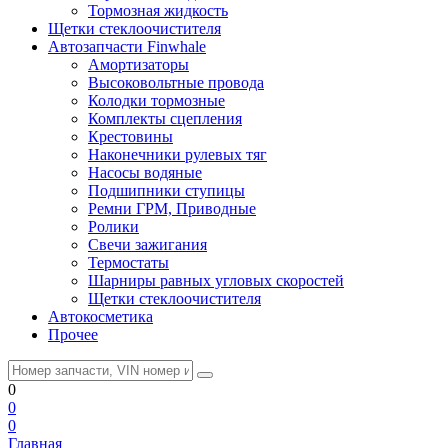
Тормозная жидкость
Щетки стеклоочистителя
Автозапчасти Finwhale
Амортизаторы
Высоковольтные провода
Колодки тормозные
Комплекты сцепления
Крестовины
Наконечники рулевых тяг
Насосы водяные
Подшипники ступицы
Ремни ГРМ, Приводные
Ролики
Свечи зажигания
Термостаты
Шарниры равных угловых скоростей
Щетки стеклоочистителя
Автокосметика
Прочее
0
0
0
Главная