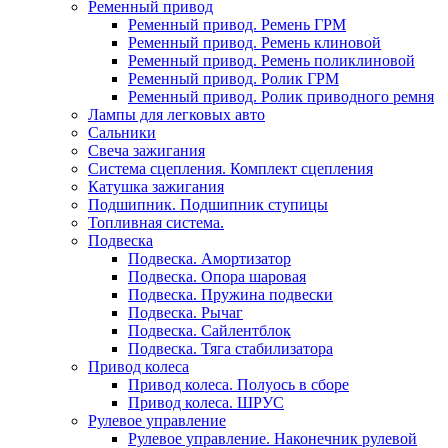
Ременный привод
Ременный привод. Ремень ГРМ
Ременный привод. Ремень клиновой
Ременный привод. Ремень поликлиновой
Ременный привод. Ролик ГРМ
Ременный привод. Ролик приводного ремня
Лампы для легковых авто
Сальники
Свеча зажигания
Система сцепления. Комплект сцепления
Катушка зажигания
Подшипник. Подшипник ступицы
Топливная система.
Подвеска
Подвеска. Амортизатор
Подвеска. Опора шаровая
Подвеска. Пружина подвески
Подвеска. Рычаг
Подвеска. Сайлентблок
Подвеска. Тяга стабилизатора
Привод колеса
Привод колеса. Полуось в сборе
Привод колеса. ШРУС
Рулевое управление
Рулевое управление. Наконечник рулевой