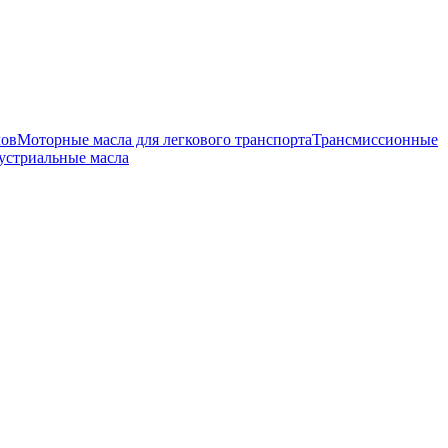
лов
Моторные масла для легкового транспорта
Трансмиссионные
устриальные масла