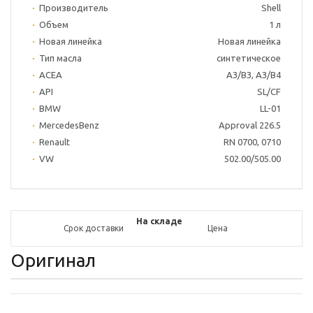
Производитель
Shell
Объем
1 л
Новая линейка
Новая линейка
Тип масла
синтетическое
ACEA
АЗ/ВЗ, АЗ/В4
API
SL/CF
BMW
LL-01
MercedesBenz
Approval 226.5
Renault
RN 0700, 0710
VW
502.00/505.00
На складе
Срок доставки
Цена
Оригинал