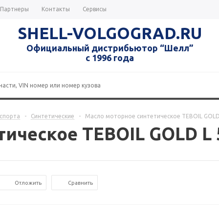
Партнеры
Контакты
Сервисы
SHELL-VOLGOGRAD.RU
Официальный дистрибьютор “Шелл”
с 1996 года
нспорта
-
Синтетические
-
Масло моторное синтетическое TEBOIL GOLD L
ическое TEBOIL GOLD L 5
Отложить
Сравнить