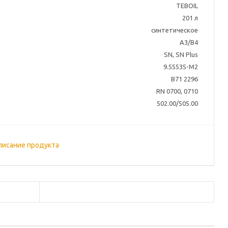
TEBOIL
201 л
синтетическое
A3/B4
SN, SN Plus
9.55535-M2
B71 2296
RN 0700, 0710
502.00/505.00
писание продукта
а