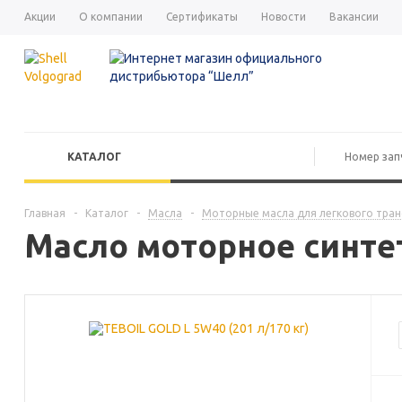
Акции
О компании
Сертификаты
Новости
Вакансии
КАТАЛОГ
Главная
-
Каталог
-
Масла
-
Моторные масла для легкового тра
Масло моторное синтет