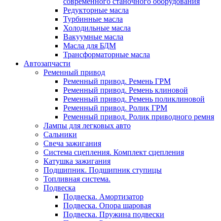
современного станочного оборудования
Редукторные масла
Турбинные масла
Холодильные масла
Вакуумные масла
Масла для БДМ
Трансформаторные масла
Автозапчасти
Ременный привод
Ременный привод. Ремень ГРМ
Ременный привод. Ремень клиновой
Ременный привод. Ремень поликлиновой
Ременный привод. Ролик ГРМ
Ременный привод. Ролик приводного ремня
Лампы для легковых авто
Сальники
Свеча зажигания
Система сцепления. Комплект сцепления
Катушка зажигания
Подшипник. Подшипник ступицы
Топливная система.
Подвеска
Подвеска. Амортизатор
Подвеска. Опора шаровая
Подвеска. Пружина подвески