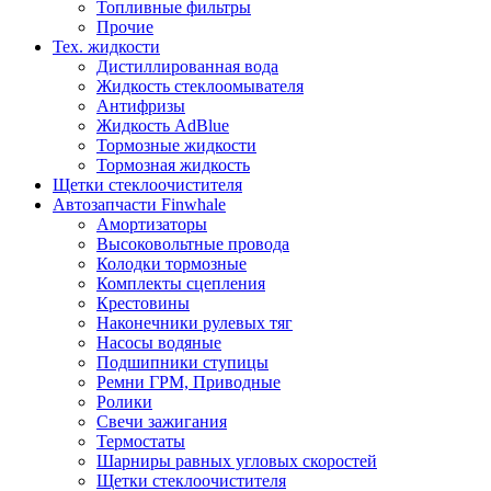
Топливные фильтры
Прочие
Тех. жидкости
Дистиллированная вода
Жидкость стеклоомывателя
Антифризы
Жидкость AdBlue
Тормозные жидкости
Тормозная жидкость
Щетки стеклоочистителя
Автозапчасти Finwhale
Амортизаторы
Высоковольтные провода
Колодки тормозные
Комплекты сцепления
Крестовины
Наконечники рулевых тяг
Насосы водяные
Подшипники ступицы
Ремни ГРМ, Приводные
Ролики
Свечи зажигания
Термостаты
Шарниры равных угловых скоростей
Щетки стеклоочистителя