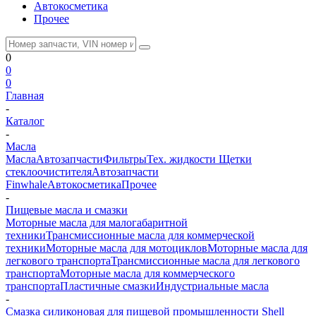
Автокосметика
Прочее
0
0
0
Главная
-
Каталог
-
Масла
Масла
Автозапчасти
Фильтры
Тех. жидкости
Щетки
стеклоочистителя
Автозапчасти
Finwhale
Автокосметика
Прочее
-
Пищевые масла и смазки
Моторные масла для малогабаритной
техники
Трансмиссионные масла для коммерческой
техники
Моторные масла для мотоциклов
Моторные масла для
легкового транспорта
Трансмиссионные масла для легкового
транспорта
Моторные масла для коммерческого
транспорта
Пластичные смазки
Индустриальные масла
-
Смазка силиконовая для пищевой промышленности Shell