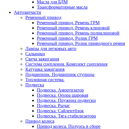
Масла для БДМ
Трансформаторные масла
Автозапчасти
Ременный привод
Ременный привод. Ремень ГРМ
Ременный привод. Ремень клиновой
Ременный привод. Ремень поликлиновой
Ременный привод. Ролик ГРМ
Ременный привод. Ролик приводного ремня
Лампы для легковых авто
Сальники
Свеча зажигания
Система сцепления. Комплект сцепления
Катушка зажигания
Подшипник. Подшипник ступицы
Топливная система.
Подвеска
Подвеска. Амортизатор
Подвеска. Опора шаровая
Подвеска. Пружина подвески
Подвеска. Рычаг
Подвеска. Сайлентблок
Подвеска. Тяга стабилизатора
Привод колеса
Привод колеса. Полуось в сборе