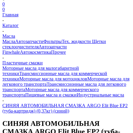
0
0
Главная
-
Каталог
-
Масла
Масла
Автозапчасти
Фильтры
Тех. жидкости
Щетки
стеклоочистителя
Автозапчасти
Finwhale
Автокосметика
Прочее
-
Пластичные смазки
Моторные масла для малогабаритной
техники
Трансмиссионные масла для коммерческой
техники
Моторные масла для мотоциклов
Моторные масла для
легкового транспорта
Трансмиссионные масла для легкового
транспорта
Моторные масла для коммерческого
транспорта
Пищевые масла и смазки
Индустриальные масла
-
СИНЯЯ АВТОМОБИЛЬНАЯ СМАЗКА ARGO Elit Blue EP2
(туба-картридж) (0,37кг) (синий)
СИНЯЯ АВТОМОБИЛЬНАЯ
СМАЗКА ARGO Elit Blue EP2 (туба-