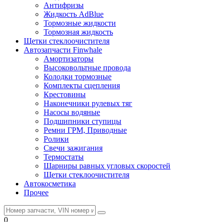
Антифризы
Жидкость AdBlue
Тормозные жидкости
Тормозная жидкость
Щетки стеклоочистителя
Автозапчасти Finwhale
Амортизаторы
Высоковольтные провода
Колодки тормозные
Комплекты сцепления
Крестовины
Наконечники рулевых тяг
Насосы водяные
Подшипники ступицы
Ремни ГРМ, Приводные
Ролики
Свечи зажигания
Термостаты
Шарниры равных угловых скоростей
Щетки стеклоочистителя
Автокосметика
Прочее
0