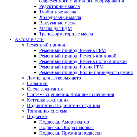
современного станочного оборудования
Редукторные масла
Турбинные масла
Холодильные масла
Вакуумные масла
Масла для БДМ
Трансформаторные масла
Автозапчасти
Ременный привод
Ременный привод. Ремень ГРМ
Ременный привод. Ремень клиновой
Ременный привод. Ремень поликлиновой
Ременный привод. Ролик ГРМ
Ременный привод. Ролик приводного ремня
Лампы для легковых авто
Сальники
Свеча зажигания
Система сцепления. Комплект сцепления
Катушка зажигания
Подшипник. Подшипник ступицы
Топливная система.
Подвеска
Подвеска. Амортизатор
Подвеска. Опора шаровая
Подвеска. Пружина подвески