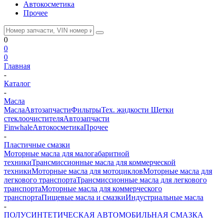
Автокосметика
Прочее
0
0
0
Главная
-
Каталог
-
Масла
Масла
Автозапчасти
Фильтры
Тех. жидкости
Щетки
стеклоочистителя
Автозапчасти
Finwhale
Автокосметика
Прочее
-
Пластичные смазки
Моторные масла для малогабаритной
техники
Трансмиссионные масла для коммерческой
техники
Моторные масла для мотоциклов
Моторные масла для
легкового транспорта
Трансмиссионные масла для легкового
транспорта
Моторные масла для коммерческого
транспорта
Пищевые масла и смазки
Индустриальные масла
-
ПОЛУСИНТЕТИЧЕСКАЯ АВТОМОБИЛЬНАЯ СМАЗКА