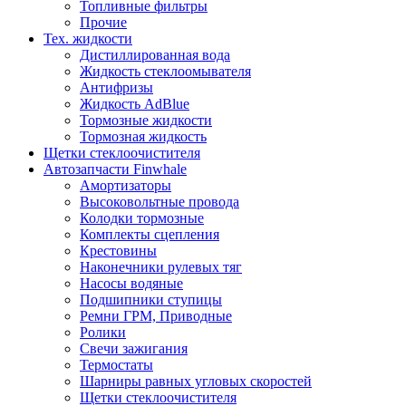
Топливные фильтры
Прочие
Тех. жидкости
Дистиллированная вода
Жидкость стеклоомывателя
Антифризы
Жидкость AdBlue
Тормозные жидкости
Тормозная жидкость
Щетки стеклоочистителя
Автозапчасти Finwhale
Амортизаторы
Высоковольтные провода
Колодки тормозные
Комплекты сцепления
Крестовины
Наконечники рулевых тяг
Насосы водяные
Подшипники ступицы
Ремни ГРМ, Приводные
Ролики
Свечи зажигания
Термостаты
Шарниры равных угловых скоростей
Щетки стеклоочистителя