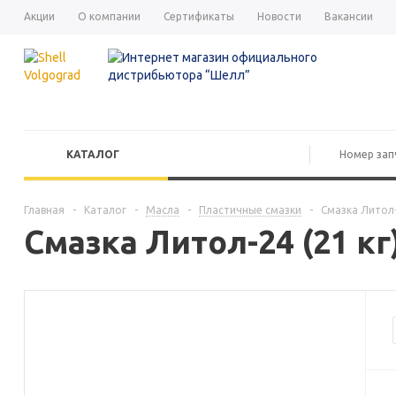
Акции
О компании
Сертификаты
Новости
Вакансии
КАТАЛОГ
Главная
-
Каталог
-
Масла
-
Пластичные смазки
-
Смазка Литол-
Смазка Литол-24 (21 к