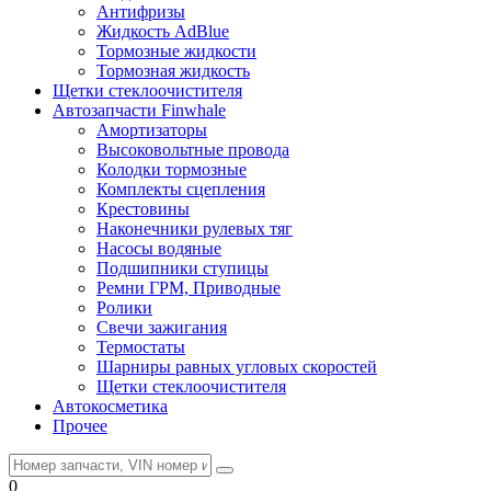
Антифризы
Жидкость AdBlue
Тормозные жидкости
Тормозная жидкость
Щетки стеклоочистителя
Автозапчасти Finwhale
Амортизаторы
Высоковольтные провода
Колодки тормозные
Комплекты сцепления
Крестовины
Наконечники рулевых тяг
Насосы водяные
Подшипники ступицы
Ремни ГРМ, Приводные
Ролики
Свечи зажигания
Термостаты
Шарниры равных угловых скоростей
Щетки стеклоочистителя
Автокосметика
Прочее
0