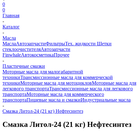
0
0
Главная
-
Каталог
-
Масла
Масла
Автозапчасти
Фильтры
Тех. жидкости
Щетки
стеклоочистителя
Автозапчасти
Finwhale
Автокосметика
Прочее
-
Пластичные смазки
Моторные масла для малогабаритной
техники
Трансмиссионные масла для коммерческой
техники
Моторные масла для мотоциклов
Моторные масла для
легкового транспорта
Трансмиссионные масла для легкового
транспорта
Моторные масла для коммерческого
транспорта
Пищевые масла и смазки
Индустриальные масла
-
Смазка Литол-24 (21 кг) Нефтесинтез
Смазка Литол-24 (21 кг) Нефтесинтез