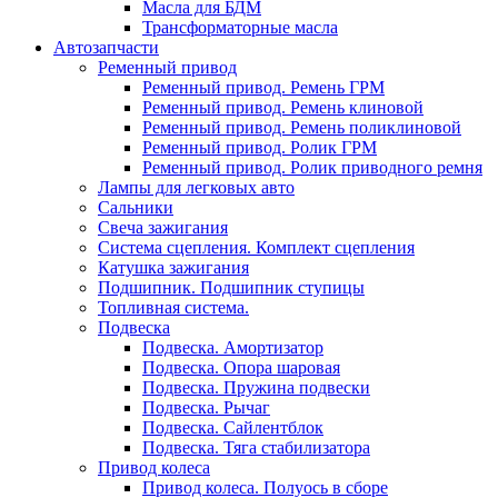
Масла для БДМ
Трансформаторные масла
Автозапчасти
Ременный привод
Ременный привод. Ремень ГРМ
Ременный привод. Ремень клиновой
Ременный привод. Ремень поликлиновой
Ременный привод. Ролик ГРМ
Ременный привод. Ролик приводного ремня
Лампы для легковых авто
Сальники
Свеча зажигания
Система сцепления. Комплект сцепления
Катушка зажигания
Подшипник. Подшипник ступицы
Топливная система.
Подвеска
Подвеска. Амортизатор
Подвеска. Опора шаровая
Подвеска. Пружина подвески
Подвеска. Рычаг
Подвеска. Сайлентблок
Подвеска. Тяга стабилизатора
Привод колеса
Привод колеса. Полуось в сборе