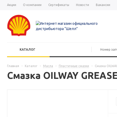
Акции
О компании
Сертификаты
Новости
Вакансии
КАТАЛОГ
Главная
-
Каталог
-
Масла
-
Пластичные смазки
-
Смазка OILWAY
Смазка OILWAY GREASE 