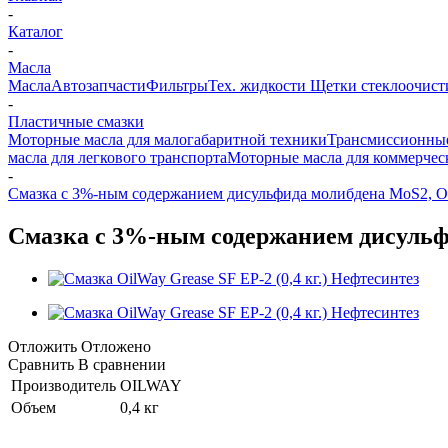
-
Каталог
-
Масла
Масла
Автозапчасти
Фильтры
Тех. жидкости
Щетки стеклоочист
-
Пластичные смазки
Моторные масла для малогабаритной техники
Трансмиссионные
масла для легкового транспорта
Моторные масла для коммерчес
-
Смазка с 3%-ным содержанием дисульфида молибдена MoS2, O
Смазка с 3%-ным содержанием дисульф
Отложить
Отложено
Сравнить
В сравнении
Производитель
OILWAY
Объем
0,4 кг