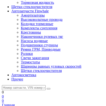
Тормозная жидкость
Щетки стеклоочистителя
Автозапчасти Finwhale
Амортизаторы
Высоковольтные провода
Колодки тормозные
Комплекты сцепления
Крестовины
Наконечники рулевых тяг
Насосы водяные
Подшипники ступицы
Ремни ГРМ, Приводные
Ролики
Свечи зажигания
Термостаты
Шарниры равных угловых скоростей
Щетки стеклоочистителя
Автокосметика
Прочее
0
0
0
Главная