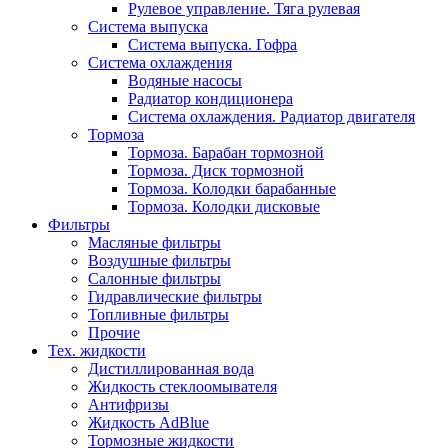
Рулевое управление. Тяга рулевая
Система выпуска
Система выпуска. Гофра
Система охлаждения
Водяные насосы
Радиатор кондиционера
Система охлаждения. Радиатор двигателя
Тормоза
Тормоза. Барабан тормозной
Тормоза. Диск тормозной
Тормоза. Колодки барабанные
Тормоза. Колодки дисковые
Фильтры
Масляные фильтры
Воздушные фильтры
Салонные фильтры
Гидравлические фильтры
Топливные фильтры
Прочие
Тех. жидкости
Дистиллированная вода
Жидкость стеклоомывателя
Антифризы
Жидкость AdBlue
Тормозные жидкости