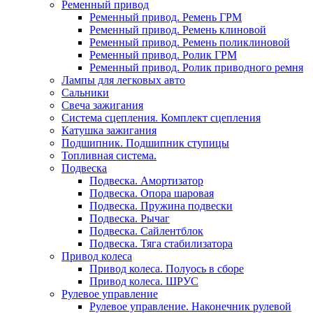
Ременный привод
Ременный привод. Ремень ГРМ
Ременный привод. Ремень клиновой
Ременный привод. Ремень поликлиновой
Ременный привод. Ролик ГРМ
Ременный привод. Ролик приводного ремня
Лампы для легковых авто
Сальники
Свеча зажигания
Система сцепления. Комплект сцепления
Катушка зажигания
Подшипник. Подшипник ступицы
Топливная система.
Подвеска
Подвеска. Амортизатор
Подвеска. Опора шаровая
Подвеска. Пружина подвески
Подвеска. Рычаг
Подвеска. Сайлентблок
Подвеска. Тяга стабилизатора
Привод колеса
Привод колеса. Полуось в сборе
Привод колеса. ШРУС
Рулевое управление
Рулевое управление. Наконечник рулевой