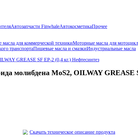
ителя
Автозапчасти Finwhale
Автокосметика
Прочее
 масла для коммерческой техники
Моторные масла для мотоцик
кого транспорта
Пищевые масла и смазки
Индустриальные масла
ILWAY GREASE SF EP-2 (0,4 кг.) Нефтесинтез
ида молибдена MoS2, OILWAY GREASE SF 
Скачать техническое описание продукта