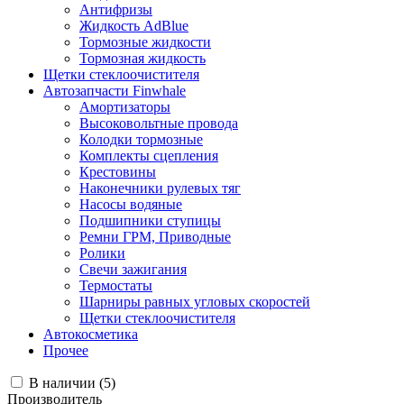
Антифризы
Жидкость AdBlue
Тормозные жидкости
Тормозная жидкость
Щетки стеклоочистителя
Автозапчасти Finwhale
Амортизаторы
Высоковольтные провода
Колодки тормозные
Комплекты сцепления
Крестовины
Наконечники рулевых тяг
Насосы водяные
Подшипники ступицы
Ремни ГРМ, Приводные
Ролики
Свечи зажигания
Термостаты
Шарниры равных угловых скоростей
Щетки стеклоочистителя
Автокосметика
Прочее
В наличии (
5
)
Производитель