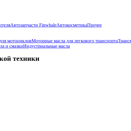
ителя
Автозапчасти Finwhale
Автокосметика
Прочее
для мотоциклов
Моторные масла для легкового транспорта
Транс
ла и смазки
Индустриальные масла
кой техники