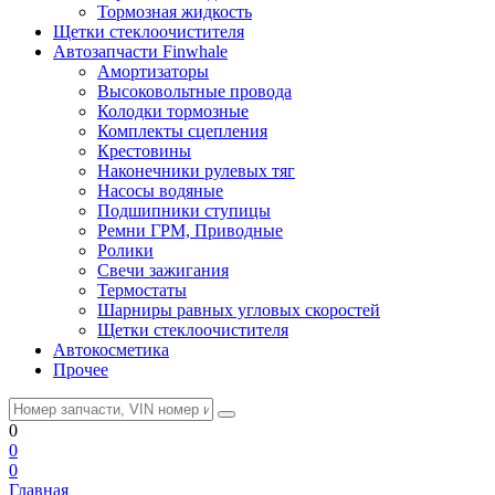
Тормозная жидкость
Щетки стеклоочистителя
Автозапчасти Finwhale
Амортизаторы
Высоковольтные провода
Колодки тормозные
Комплекты сцепления
Крестовины
Наконечники рулевых тяг
Насосы водяные
Подшипники ступицы
Ремни ГРМ, Приводные
Ролики
Свечи зажигания
Термостаты
Шарниры равных угловых скоростей
Щетки стеклоочистителя
Автокосметика
Прочее
0
0
0
Главная