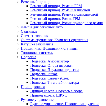
Ременный привод
Ременный привод. Ремень ГРМ
Ременный привод. Ремень клиновой
Ременный привод. Ремень поликлиновой
Ременный привод. Ролик ГРМ
Ременный привод. Ролик приводного ремня
Лампы для легковых авто
Сальники
Свеча зажигания
Система сцепления. Комплект сцепления
Катушка зажигания
Подшипник. Подшипник ступицы
Топливная система.
Подвеска
Подвеска. Амортизатор
Подвеска. Опора шаровая
Подвеска. Пружина подвески
Подвеска. Рычаг
Подвеска. Сайлентблок
Подвеска. Тяга стабилизатора
Привод колеса
Привод колеса. Полуось в сборе
Привод колеса. ШРУС
Рулевое управление
Рулевое управление. Наконечник рулевой