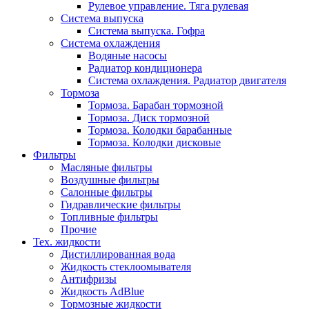
Рулевое управление. Тяга рулевая
Система выпуска
Система выпуска. Гофра
Система охлаждения
Водяные насосы
Радиатор кондиционера
Система охлаждения. Радиатор двигателя
Тормоза
Тормоза. Барабан тормозной
Тормоза. Диск тормозной
Тормоза. Колодки барабанные
Тормоза. Колодки дисковые
Фильтры
Масляные фильтры
Воздушные фильтры
Салонные фильтры
Гидравлические фильтры
Топливные фильтры
Прочие
Тех. жидкости
Дистиллированная вода
Жидкость стеклоомывателя
Антифризы
Жидкость AdBlue
Тормозные жидкости