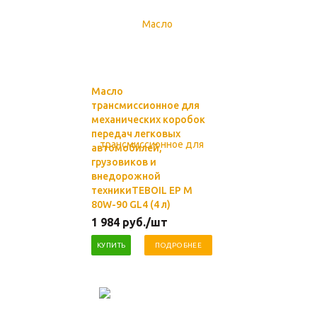
Масло
трансмиссионное для
механических коробок
передач легковых
автомобилей,
грузовиков и
внедорожной
техникиTEBOIL EP M
80W-90 GL4 (4 л)
1 984
руб.
/шт
КУПИТЬ
ПОДРОБНЕЕ