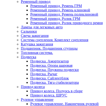
Ременный привод
Ременный привод. Ремень ГРМ
Ременный привод. Ремень клиновой
Ременный привод. Ремень поликлиновой
Ременный привод. Ролик ГРМ
Ременный привод. Ролик приводного ремня
Лампы для легковых авто
Сальники
Свеча зажигания
Система сцепления. Комплект сцепления
Катушка зажигания
Подшипник. Подшипник ступицы
Топливная система.
Подвеска
Подвеска. Амортизатор
Подвеска. Опора шаровая
Подвеска. Пружина подвески
Подвеска. Рычаг
Подвеска. Сайлентблок
Подвеска. Тяга стабилизатора
Привод колеса
Привод колеса. Полуось в сборе
Привод колеса. ШРУС
Рулевое управление
Рулевое управление. Наконечник рулевой