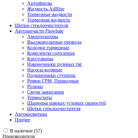
Антифризы
Жидкость AdBlue
Тормозные жидкости
Тормозная жидкость
Щетки стеклоочистителя
Автозапчасти Finwhale
Амортизаторы
Высоковольтные провода
Колодки тормозные
Комплекты сцепления
Крестовины
Наконечники рулевых тяг
Насосы водяные
Подшипники ступицы
Ремни ГРМ, Приводные
Ролики
Свечи зажигания
Термостаты
Шарниры равных угловых скоростей
Щетки стеклоочистителя
Автокосметика
Прочее
В наличии (
57
)
Производитель