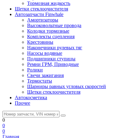
Тормозная жидкость
Щетки стеклоочистителя
Автозапчасти Finwhale
Амортизаторы
Высоковольтные провода
Колодки тормозные
Комплекты сцепления
Крестовины
Наконечники рулевых тяг
Насосы водяные
Подшипники ступицы
Ремни ГРМ, Приводные
Ролики
Свечи зажигания
Термостаты
Шарниры равных угловых скоростей
Щетки стеклоочистителя
Автокосметика
Прочее
0
0
0
Главная