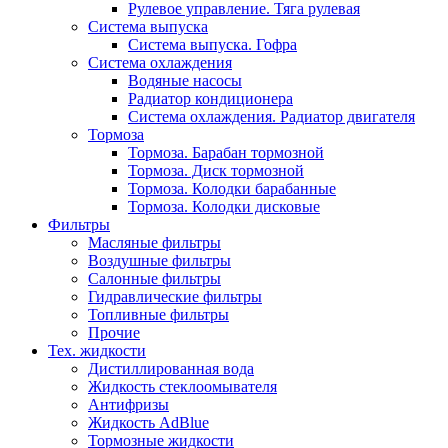
Рулевое управление. Тяга рулевая
Система выпуска
Система выпуска. Гофра
Система охлаждения
Водяные насосы
Радиатор кондиционера
Система охлаждения. Радиатор двигателя
Тормоза
Тормоза. Барабан тормозной
Тормоза. Диск тормозной
Тормоза. Колодки барабанные
Тормоза. Колодки дисковые
Фильтры
Масляные фильтры
Воздушные фильтры
Салонные фильтры
Гидравлические фильтры
Топливные фильтры
Прочие
Тех. жидкости
Дистиллированная вода
Жидкость стеклоомывателя
Антифризы
Жидкость AdBlue
Тормозные жидкости