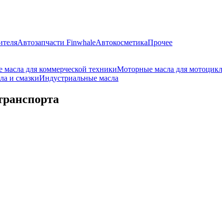
ителя
Автозапчасти Finwhale
Автокосметика
Прочее
 масла для коммерческой техники
Моторные масла для мотоцик
ла и смазки
Индустриальные масла
транспорта