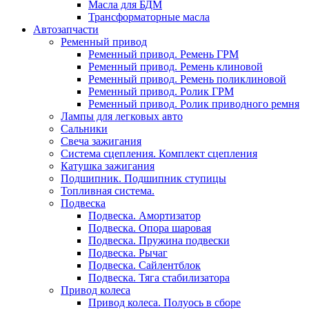
Масла для БДМ
Трансформаторные масла
Автозапчасти
Ременный привод
Ременный привод. Ремень ГРМ
Ременный привод. Ремень клиновой
Ременный привод. Ремень поликлиновой
Ременный привод. Ролик ГРМ
Ременный привод. Ролик приводного ремня
Лампы для легковых авто
Сальники
Свеча зажигания
Система сцепления. Комплект сцепления
Катушка зажигания
Подшипник. Подшипник ступицы
Топливная система.
Подвеска
Подвеска. Амортизатор
Подвеска. Опора шаровая
Подвеска. Пружина подвески
Подвеска. Рычаг
Подвеска. Сайлентблок
Подвеска. Тяга стабилизатора
Привод колеса
Привод колеса. Полуось в сборе