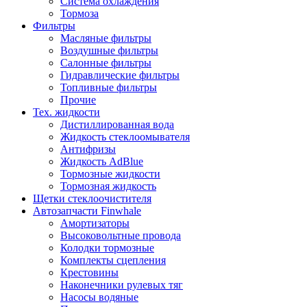
Система охлаждения
Тормоза
Фильтры
Масляные фильтры
Воздушные фильтры
Салонные фильтры
Гидравлические фильтры
Топливные фильтры
Прочие
Тех. жидкости
Дистиллированная вода
Жидкость стеклоомывателя
Антифризы
Жидкость AdBlue
Тормозные жидкости
Тормозная жидкость
Щетки стеклоочистителя
Автозапчасти Finwhale
Амортизаторы
Высоковольтные провода
Колодки тормозные
Комплекты сцепления
Крестовины
Наконечники рулевых тяг
Насосы водяные