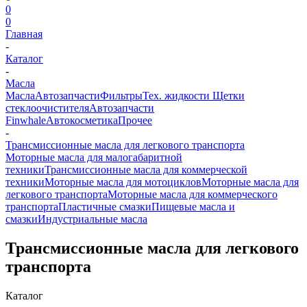
0
0
Главная
-
Каталог
-
Масла
Масла
Автозапчасти
Фильтры
Тех. жидкости
Щетки
стеклоочистителя
Автозапчасти
Finwhale
Автокосметика
Прочее
-
Трансмиссионные масла для легкового транспорта
Моторные масла для малогабаритной
техники
Трансмиссионные масла для коммерческой
техники
Моторные масла для мотоциклов
Моторные масла для
легкового транспорта
Моторные масла для коммерческого
транспорта
Пластичные смазки
Пищевые масла и
смазки
Индустриальные масла
Трансмиссионные масла для легкового
транспорта
Каталог