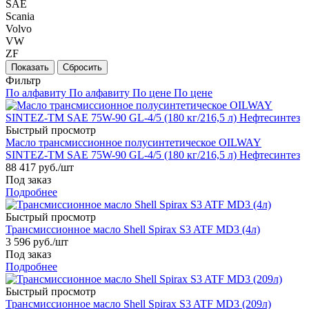
SAE
Scania
Volvo
VW
ZF
Фильтр
По алфавиту
По алфавиту
По цене
По цене
Быстрый просмотр
Масло трансмиссионное полусинтетическое OILWAY
SINTEZ-TM SAE 75W-90 GL-4/5 (180 кг/216,5 л) Нефтесинтез
88 417
руб.
/шт
Под заказ
Подробнее
Быстрый просмотр
Трансмиссионное масло Shell Spirax S3 ATF MD3 (4л)
3 596
руб.
/шт
Под заказ
Подробнее
Быстрый просмотр
Трансмиссионное масло Shell Spirax S3 ATF MD3 (209л)