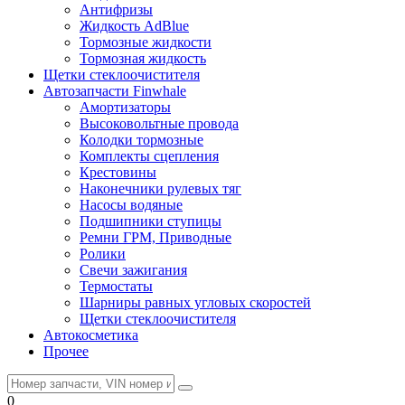
Антифризы
Жидкость AdBlue
Тормозные жидкости
Тормозная жидкость
Щетки стеклоочистителя
Автозапчасти Finwhale
Амортизаторы
Высоковольтные провода
Колодки тормозные
Комплекты сцепления
Крестовины
Наконечники рулевых тяг
Насосы водяные
Подшипники ступицы
Ремни ГРМ, Приводные
Ролики
Свечи зажигания
Термостаты
Шарниры равных угловых скоростей
Щетки стеклоочистителя
Автокосметика
Прочее
0