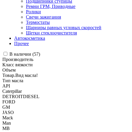
Подшипники ступицы
Ремни ГРМ, Приводные
Ролики
Свечи зажигания
Термостаты
Шарниры равных угловых скоростей
Щетки стеклоочистителя
Автокосметика
Прочее
В наличии (
57
)
Производитель
Класс вязкости
Объем
Товар.Вид масла!
Тип масла
API
Caterpillar
DETROITDIESEL
FORD
GM
JASO
Mack
Man
MB