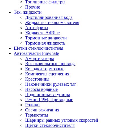
Топливные фильтры
Прочие
Тех. жидкости
Дистиллированная вода
Жидкость стеклоомывателя
Антифризы
Жидкость AdBlue
Тормозные жидкости
Тормозная жидкость
Щетки стеклоочистителя
Автозапчасти Finwhale
Амортизаторы
Высоковольтные провода
Колодки тормозные
Комплекты сцепления
Крестовины
Наконечники рулевых тяг
Насосы водяные
Подшипники ступицы
Ремни ГРМ, Приводные
Ролики
Свечи зажигания
Термостаты
Шарниры равных угловых скоростей
Щетки стеклоочистителя