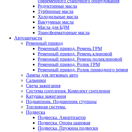
современного станочного оборудования
Редукторные масла
Турбинные масла
Холодильные масла
Вакуумные масла
Масла для БДМ
Трансформаторные масла
Автозапчасти
Ременный привод
Ременный привод. Ремень ГРМ
Ременный привод. Ремень клиновой
Ременный привод. Ремень поликлиновой
Ременный привод. Ролик ГРМ
Ременный привод. Ролик приводного ремня
Лампы для легковых авто
Сальники
Свеча зажигания
Система сцепления. Комплект сцепления
Катушка зажигания
Подшипник. Подшипник ступицы
Топливная система.
Подвеска
Подвеска. Амортизатор
Подвеска. Опора шаровая
Подвеска. Пружина подвески