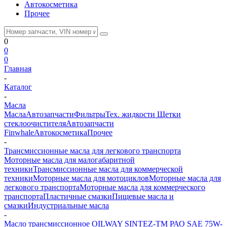
Автокосметика
Прочее
0
0
0
Главная
-
Каталог
-
Масла
Масла
Автозапчасти
Фильтры
Тех. жидкости
Щетки
стеклоочистителя
Автозапчасти
Finwhale
Автокосметика
Прочее
-
Трансмиссионные масла для легкового транспорта
Моторные масла для малогабаритной
техники
Трансмиссионные масла для коммерческой
техники
Моторные масла для мотоциклов
Моторные масла для
легкового транспорта
Моторные масла для коммерческого
транспорта
Пластичные смазки
Пищевые масла и
смазки
Индустриальные масла
-
Масло трансмиссионное OILWAY SINTEZ-TM РАО SAE 75W-