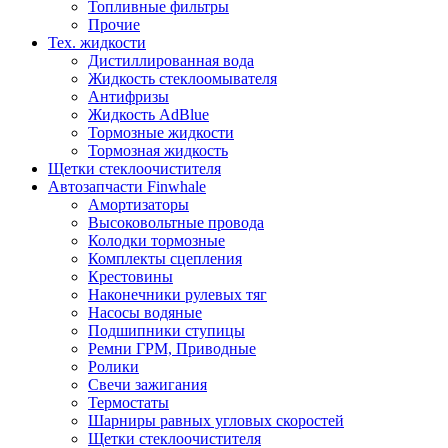
Топливные фильтры
Прочие
Тех. жидкости
Дистиллированная вода
Жидкость стеклоомывателя
Антифризы
Жидкость AdBlue
Тормозные жидкости
Тормозная жидкость
Щетки стеклоочистителя
Автозапчасти Finwhale
Амортизаторы
Высоковольтные провода
Колодки тормозные
Комплекты сцепления
Крестовины
Наконечники рулевых тяг
Насосы водяные
Подшипники ступицы
Ремни ГРМ, Приводные
Ролики
Свечи зажигания
Термостаты
Шарниры равных угловых скоростей
Щетки стеклоочистителя