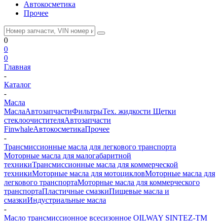
Автокосметика
Прочее
0
0
0
Главная
-
Каталог
-
Масла
Масла
Автозапчасти
Фильтры
Тех. жидкости
Щетки
стеклоочистителя
Автозапчасти
Finwhale
Автокосметика
Прочее
-
Трансмиссионные масла для легкового транспорта
Моторные масла для малогабаритной
техники
Трансмиссионные масла для коммерческой
техники
Моторные масла для мотоциклов
Моторные масла для
легкового транспорта
Моторные масла для коммерческого
транспорта
Пластичные смазки
Пищевые масла и
смазки
Индустриальные масла
-
Масло трансмиссионное всесизонное OILWAY SINTEZ-TM