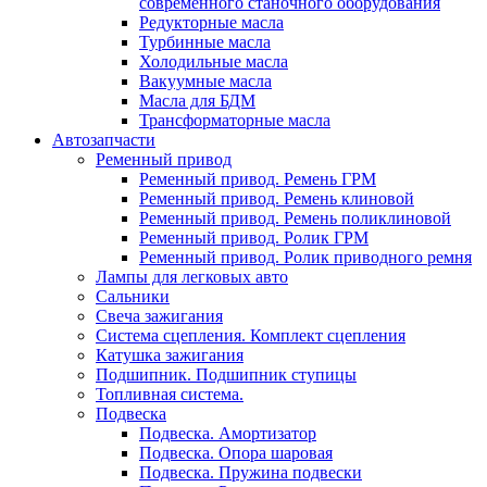
современного станочного оборудования
Редукторные масла
Турбинные масла
Холодильные масла
Вакуумные масла
Масла для БДМ
Трансформаторные масла
Автозапчасти
Ременный привод
Ременный привод. Ремень ГРМ
Ременный привод. Ремень клиновой
Ременный привод. Ремень поликлиновой
Ременный привод. Ролик ГРМ
Ременный привод. Ролик приводного ремня
Лампы для легковых авто
Сальники
Свеча зажигания
Система сцепления. Комплект сцепления
Катушка зажигания
Подшипник. Подшипник ступицы
Топливная система.
Подвеска
Подвеска. Амортизатор
Подвеска. Опора шаровая
Подвеска. Пружина подвески