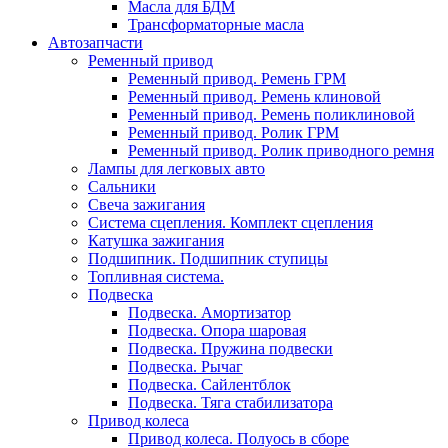
Масла для БДМ
Трансформаторные масла
Автозапчасти
Ременный привод
Ременный привод. Ремень ГРМ
Ременный привод. Ремень клиновой
Ременный привод. Ремень поликлиновой
Ременный привод. Ролик ГРМ
Ременный привод. Ролик приводного ремня
Лампы для легковых авто
Сальники
Свеча зажигания
Система сцепления. Комплект сцепления
Катушка зажигания
Подшипник. Подшипник ступицы
Топливная система.
Подвеска
Подвеска. Амортизатор
Подвеска. Опора шаровая
Подвеска. Пружина подвески
Подвеска. Рычаг
Подвеска. Сайлентблок
Подвеска. Тяга стабилизатора
Привод колеса
Привод колеса. Полуось в сборе