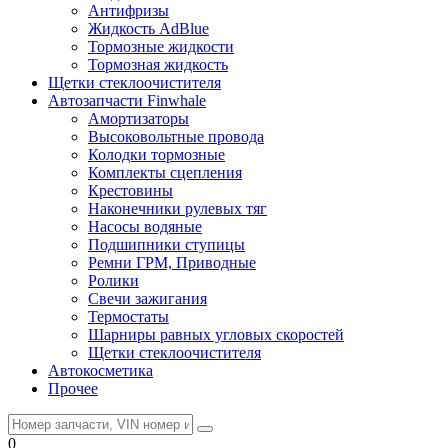
Антифризы
Жидкость AdBlue
Тормозные жидкости
Тормозная жидкость
Щетки стеклоочистителя
Автозапчасти Finwhale
Амортизаторы
Высоковольтные провода
Колодки тормозные
Комплекты сцепления
Крестовины
Наконечники рулевых тяг
Насосы водяные
Подшипники ступицы
Ремни ГРМ, Приводные
Ролики
Свечи зажигания
Термостаты
Шарниры равных угловых скоростей
Щетки стеклоочистителя
Автокосметика
Прочее
0