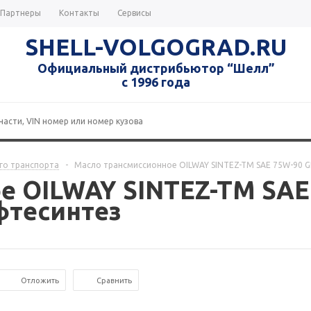
Партнеры
Контакты
Сервисы
SHELL-VOLGOGRAD.RU
Официальный дистрибьютор “Шелл”
с 1996 года
го транспорта
-
Масло трансмиссионное OILWAY SINTEZ-TM SAE 75W-90 GL-
 OILWAY SINTEZ-TM SAE 7
ефтесинтез
Отложить
Сравнить