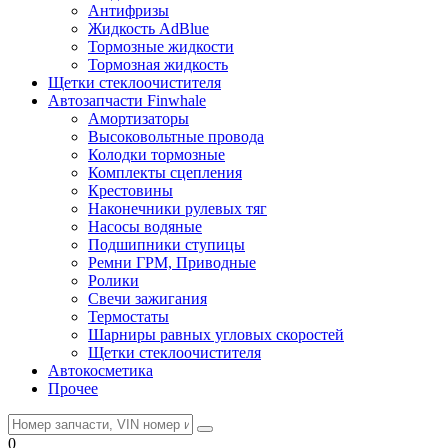
Антифризы
Жидкость AdBlue
Тормозные жидкости
Тормозная жидкость
Щетки стеклоочистителя
Автозапчасти Finwhale
Амортизаторы
Высоковольтные провода
Колодки тормозные
Комплекты сцепления
Крестовины
Наконечники рулевых тяг
Насосы водяные
Подшипники ступицы
Ремни ГРМ, Приводные
Ролики
Свечи зажигания
Термостаты
Шарниры равных угловых скоростей
Щетки стеклоочистителя
Автокосметика
Прочее
0