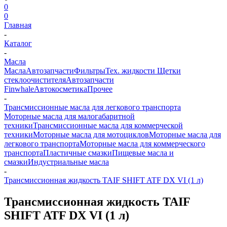
0
0
Главная
-
Каталог
-
Масла
Масла
Автозапчасти
Фильтры
Тех. жидкости
Щетки
стеклоочистителя
Автозапчасти
Finwhale
Автокосметика
Прочее
-
Трансмиссионные масла для легкового транспорта
Моторные масла для малогабаритной
техники
Трансмиссионные масла для коммерческой
техники
Моторные масла для мотоциклов
Моторные масла для
легкового транспорта
Моторные масла для коммерческого
транспорта
Пластичные смазки
Пищевые масла и
смазки
Индустриальные масла
-
Трансмиссионная жидкость TAIF SHIFT ATF DX VI (1 л)
Трансмиссионная жидкость TAIF
SHIFT ATF DX VI (1 л)