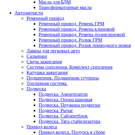
Масла для БДМ
Трансформаторные масла
Автозапчасти
Ременный привод
Ременный привод. Ремень ГРМ
Ременный привод. Ремень клиновой
Ременный привод. Ремень поликлиновой
Ременный привод. Ролик ГРМ
Ременный привод. Ролик приводного ремня
Лампы для легковых авто
Сальники
Свеча зажигания
Система сцепления. Комплект сцепления
Катушка зажигания
Подшипник. Подшипник ступицы
Топливная система.
Подвеска
Подвеска. Амортизатор
Подвеска. Опора шаровая
Подвеска. Пружина подвески
Подвеска. Рычаг
Подвеска. Сайлентблок
Подвеска. Тяга стабилизатора
Привод колеса
Привод колеса. Полуось в сборе