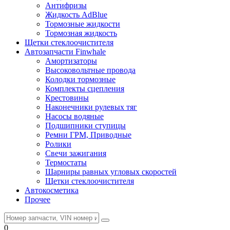
Антифризы
Жидкость AdBlue
Тормозные жидкости
Тормозная жидкость
Щетки стеклоочистителя
Автозапчасти Finwhale
Амортизаторы
Высоковольтные провода
Колодки тормозные
Комплекты сцепления
Крестовины
Наконечники рулевых тяг
Насосы водяные
Подшипники ступицы
Ремни ГРМ, Приводные
Ролики
Свечи зажигания
Термостаты
Шарниры равных угловых скоростей
Щетки стеклоочистителя
Автокосметика
Прочее
0