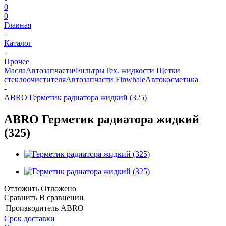
0
0
Главная
-
Каталог
-
Прочее
Масла
Автозапчасти
Фильтры
Тех. жидкости
Щетки
стеклоочистителя
Автозапчасти Finwhale
Автокосметика
-
ABRO Герметик радиатора жидкий (325)
ABRO Герметик радиатора жидкий
(325)
Отложить
Отложено
Сравнить
В сравнении
Производитель
ABRO
Срок доставки