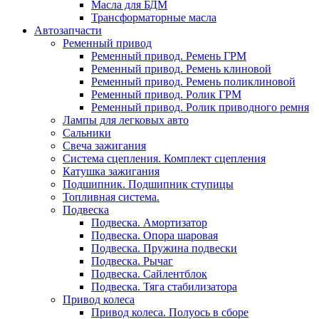
Масла для БДМ
Трансформаторные масла
Автозапчасти
Ременный привод
Ременный привод. Ремень ГРМ
Ременный привод. Ремень клиновой
Ременный привод. Ремень поликлиновой
Ременный привод. Ролик ГРМ
Ременный привод. Ролик приводного ремня
Лампы для легковых авто
Сальники
Свеча зажигания
Система сцепления. Комплект сцепления
Катушка зажигания
Подшипник. Подшипник ступицы
Топливная система.
Подвеска
Подвеска. Амортизатор
Подвеска. Опора шаровая
Подвеска. Пружина подвески
Подвеска. Рычаг
Подвеска. Сайлентблок
Подвеска. Тяга стабилизатора
Привод колеса
Привод колеса. Полуось в сборе