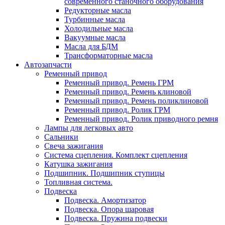
современного станочного оборудования
Редукторные масла
Турбинные масла
Холодильные масла
Вакуумные масла
Масла для БДМ
Трансформаторные масла
Автозапчасти
Ременный привод
Ременный привод. Ремень ГРМ
Ременный привод. Ремень клиновой
Ременный привод. Ремень поликлиновой
Ременный привод. Ролик ГРМ
Ременный привод. Ролик приводного ремня
Лампы для легковых авто
Сальники
Свеча зажигания
Система сцепления. Комплект сцепления
Катушка зажигания
Подшипник. Подшипник ступицы
Топливная система.
Подвеска
Подвеска. Амортизатор
Подвеска. Опора шаровая
Подвеска. Пружина подвески