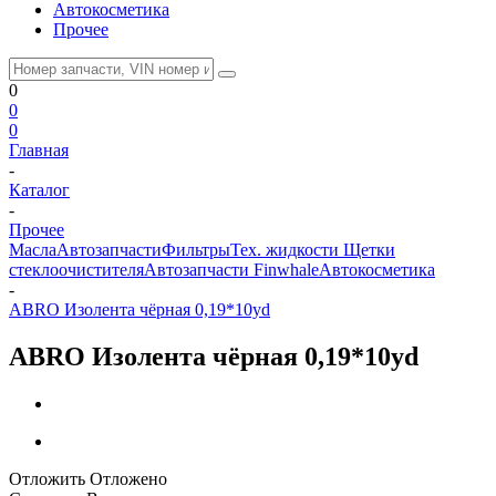
Автокосметика
Прочее
0
0
0
Главная
-
Каталог
-
Прочее
Масла
Автозапчасти
Фильтры
Тех. жидкости
Щетки
стеклоочистителя
Автозапчасти Finwhale
Автокосметика
-
ABRO Изолента чёрная 0,19*10yd
ABRO Изолента чёрная 0,19*10yd
Отложить
Отложено