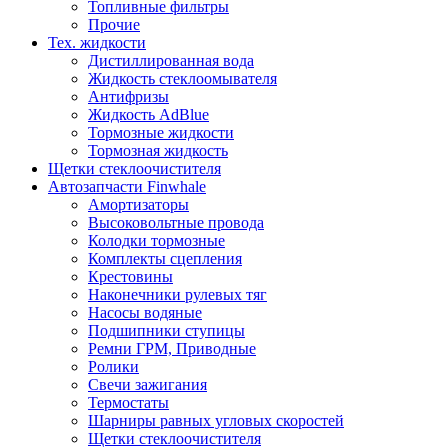
Топливные фильтры
Прочие
Тех. жидкости
Дистиллированная вода
Жидкость стеклоомывателя
Антифризы
Жидкость AdBlue
Тормозные жидкости
Тормозная жидкость
Щетки стеклоочистителя
Автозапчасти Finwhale
Амортизаторы
Высоковольтные провода
Колодки тормозные
Комплекты сцепления
Крестовины
Наконечники рулевых тяг
Насосы водяные
Подшипники ступицы
Ремни ГРМ, Приводные
Ролики
Свечи зажигания
Термостаты
Шарниры равных угловых скоростей
Щетки стеклоочистителя